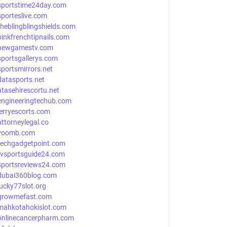
sportstime24day.com
sporteslive.com
theblingblingshields.com
pinkfrenchtipnails.com
newgamestv.com
sportsgallerys.com
sportsmirrors.net
datasports.net
atasehirescortu.net
engineeringtechub.com
jerryescorts.com
attorneylegal.co
voomb.com
techgadgetpoint.com
tvsportsguide24.com
sportsreviews24.com
dubai360blog.com
lucky77slot.org
growmefast.com
mahkotahokislot.com
onlinecancerpharm.com