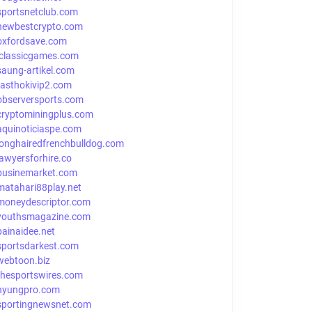
sportsnetclub.com
newbestcrypto.com
oxfordsave.com
iclassicgames.com
saung-artikel.com
fasthokivip2.com
observersports.com
cryptominingplus.com
aquinoticiaspe.com
longhairedfrenchbulldog.com
lawyersforhire.co
businemarket.com
matahari88play.net
moneydescriptor.com
youthsmagazine.com
painaidee.net
sportsdarkest.com
webtoon.biz
thesportswires.com
hyungpro.com
sportingnewsnet.com