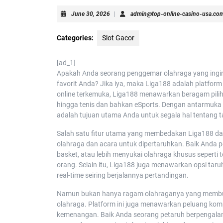
June
June 30, 2026
|
admin@top-online-casino-usa.co
30,
2026
Categories:
Slot Gacor
[ad_1]
Apakah Anda seorang penggemar olahraga yang ingi
favorit Anda? Jika iya, maka Liga188 adalah platfor
online terkemuka, Liga188 menawarkan beragam piliha
hingga tenis dan bahkan eSports. Dengan antarmuka
adalah tujuan utama Anda untuk segala hal tentang 
Salah satu fitur utama yang membedakan Liga188 dar
olahraga dan acara untuk dipertaruhkan. Baik Anda p
basket, atau lebih menyukai olahraga khusus seperti 
orang. Selain itu, Liga188 juga menawarkan opsi t
real-time seiring berjalannya pertandingan.
Namun bukan hanya ragam olahraganya yang membuat
olahraga. Platform ini juga menawarkan peluang ko
kemenangan. Baik Anda seorang petaruh berpengalam