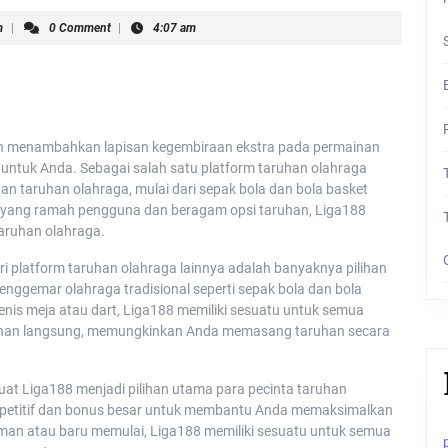
admin@top-
m
|
0 Comment
|
4:07 am
online-
casino-
usa.com
n menambahkan lapisan kegembiraan ekstra pada permainan
m untuk Anda. Sebagai salah satu platform taruhan olahraga
n taruhan olahraga, mulai dari sepak bola dan bola basket
 yang ramah pengguna dan beragam opsi taruhan, Liga188
taruhan olahraga.
i platform taruhan olahraga lainnya adalah banyaknya pilihan
enggemar olahraga tradisional seperti sepak bola dan bola
tenis meja atau dart, Liga188 memiliki sesuatu untuk semua
aruhan langsung, memungkinkan Anda memasang taruhan secara
 Liga188 menjadi pilihan utama para pecinta taruhan
mpetitif dan bonus besar untuk membantu Anda memaksimalkan
an atau baru memulai, Liga188 memiliki sesuatu untuk semua