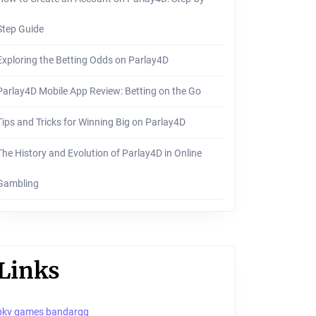
Step Guide
Exploring the Betting Odds on Parlay4D
Parlay4D Mobile App Review: Betting on the Go
Tips and Tricks for Winning Big on Parlay4D
The History and Evolution of Parlay4D in Online
Gambling
Links
pkv games bandarqq