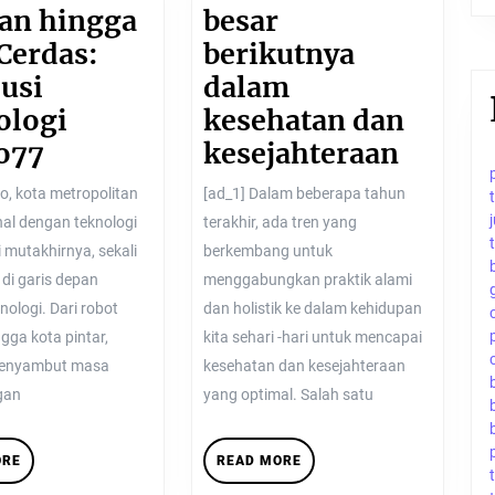
an hingga
besar
Cerdas:
berikutnya
usi
dalam
ologi
kesehatan dan
Dari
Alilabo
o77
kesejahteraan
Robot
Hal
o, kota metropolitan
[ad_1] Dalam beberapa tahun
Pelayan
besar
nal dengan teknologi
terakhir, ada tren yang
hingga
beriku
 mutakhirnya, sekali
berkembang untuk
Kota
dalam
 di garis depan
menggabungkan praktik alami
knologi. Dari robot
dan holistik ke dalam kehidupan
Cerdas:
keseha
gga kota pintar,
kita sehari -hari untuk mencapai
Revolusi
dan
enyambut masa
kesehatan dan kesejahteraan
Teknologi
keseja
gan
yang optimal. Salah satu
Tokyo77
READ
READ
ORE
READ MORE
MORE
MORE