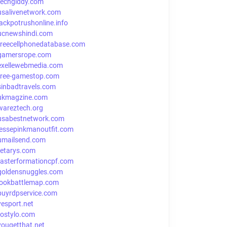
techgiddy.com
usalivenetwork.com
jackpotrushonline.info
ucnewshindi.com
freecellphonedatabase.com
gamersrope.com
exellewebmedia.com
free-gamestop.com
sinbadtravels.com
ukmagzine.com
wareztech.org
usabestnetwork.com
jessepinkmanoutfit.com
umailsend.com
retarys.com
fasterformationcpf.com
goldensnuggles.com
lookbattlemap.com
buyrdpservice.com
yesport.net
tostylo.com
yougetthat.net