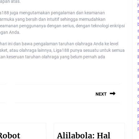
papan atas.
 Liga188 juga mengutamakan pengalaman dan keamanan
tarmuka yang bersih dan intuitif sehingga memudahkan
amanan penggunanya dengan serius, dengan teknologi enkripsi
angan Anda.
ri ini dan bawa pengalaman taruhan olahraga Anda ke level
sket, atau olahraga lainnya, Liga188 punya sesuatu untuk semua
kan keseruan taruhan olahraga yang belum pernah ada
NEXT
Next
post:
Robot
Alilabola: Hal