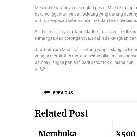
Meski ketenarannya meningkat pesat, Madloki tetap 
para penggemarnya dan peluang yang datang padanya.
untuk mengasah keterampilannya dan terus berkemb
Seiring melejitnya bintang Madloki, jelas ia ditakdirk
semangat, dan dorongannya, tidak ada keraguan bah
Jadi nantikan Madloki – bintang yang sedang naik da
yang tak terbantahkan, dan penampilan menawannya,
dampak jangka panjang bagi penonton di mana pun.
[ad_2]
Post
navigation
PREVIOUS
Previous
post:
Related Post
Membuka
X500 