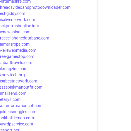
pertamaskre.com
threadsvideoandphotodownloader.com
techgiddy.com
usalivenetwork.com
jackpotrushonline.info
ucnewshindi.com
freecellphonedatabase.com
gamersrope.com
exellewebmedia.com
free-gamestop.com
sinbadtravels.com
ukmagzine.com
wareztech.org
usabestnetwork.com
jessepinkmanoutfit.com
umailsend.com
retarys.com
fasterformationcpf.com
goldensnuggles.com
lookbattlemap.com
buyrdpservice.com
yesport.net