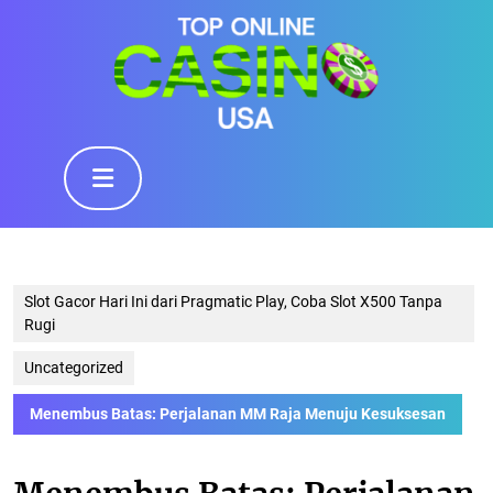
Skip
to
content
Skip
to
content
Open
Button
Slot Gacor Hari Ini dari Pragmatic Play, Coba Slot X500 Tanpa
Rugi
Uncategorized
Menembus Batas: Perjalanan MM Raja Menuju Kesuksesan