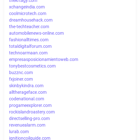
thekrtagy.com
xchangeindia.com
coolmicrotech.com
dreamhousehack.com
the-techteacher.com
automobilenews-online.com
fashionalltimes.com
totaldigitalforum.com
technoarmaan.com
empresasposicionamientoweb.com
tonybestcosmetics.com
buzznc.com
fxjoiner.com
skinbykindra.com
alltherageface.com
codenational.com
progameexplorer.com
rockislandroastery.com
directselling-pro.com
revenuealarm.com
lurab.com
ignitioncoilguide.com