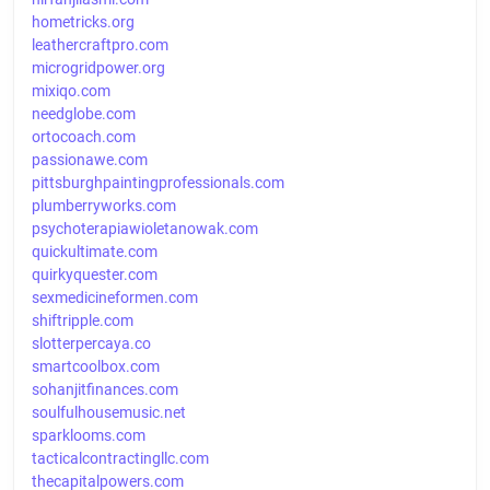
hometricks.org
leathercraftpro.com
microgridpower.org
mixiqo.com
needglobe.com
ortocoach.com
passionawe.com
pittsburghpaintingprofessionals.com
plumberryworks.com
psychoterapiawioletanowak.com
quickultimate.com
quirkyquester.com
sexmedicineformen.com
shiftripple.com
slotterpercaya.co
smartcoolbox.com
sohanjitfinances.com
soulfulhousemusic.net
sparklooms.com
tacticalcontractingllc.com
thecapitalpowers.com