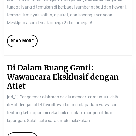
Omega-
tunggal yang ditemukan di berbagai sumber nabati dan hewani,
9
termasuk minyak zaitun, alpukat, dan kacang-kacangan.
untuk
Meskipun asam lemak omega-3 dan omega-6
Kesehatan
Kulit
READ
READ MORE
MORE
dan
Rambut
Di Dalam Ruang Ganti:
Wawancara Eksklusif dengan
Di
Atlet
Dalam
[ad_1] Penggemar olahraga selalu mencari cara untuk lebih
Ruang
dekat dengan atlet favoritnya dan mendapatkan wawasan
Ganti:
tentang kehidupan mereka baik di dalam maupun di luar
Wawancara
lapangan. Salah satu cara untuk melakukan
Eksklusif