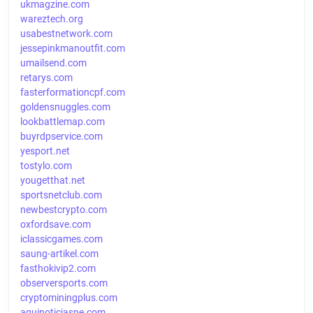
ukmagzine.com
wareztech.org
usabestnetwork.com
jessepinkmanoutfit.com
umailsend.com
retarys.com
fasterformationcpf.com
goldensnuggles.com
lookbattlemap.com
buyrdpservice.com
yesport.net
tostylo.com
yougetthat.net
sportsnetclub.com
newbestcrypto.com
oxfordsave.com
iclassicgames.com
saung-artikel.com
fasthokivip2.com
observersports.com
cryptominingplus.com
aquinoticiaspe.com