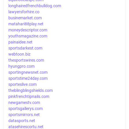
longhairedfrenchbulldog.com
lawyersforhire.co
businemarket.com
matahari88play.net
moneydescriptor.com
youthsmagazine.com
painaidee.net
sportsdarkest.com
webtoon.biz
thesportswires.com
hyungpro.com
sportingnewsnet.com
sportstime24day.com
sporteslive.com
theblingblingshields.com
pinkfrenchtipnails.com
newgamestv.com
sportsgallerys.com
sportsmirrors.net
datasports.net
atasehirescortu.net