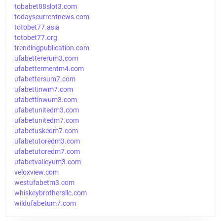
tobabet88slot3.com
todayscurrentnews.com
totobet77.asia
totobet77.org
trendingpublication.com
ufabettererum3.com
ufabettermentm4.com
ufabettersum7.com
ufabettinwm7.com
ufabettinwum3.com
ufabetunitedm3.com
ufabetunitedm7.com
ufabetuskedm7.com
ufabetutoredm3.com
ufabetutoredm7.com
ufabetvalleyum3.com
veloxview.com
westufabetm3.com
whiskeybrothersllc.com
wildufabetum7.com