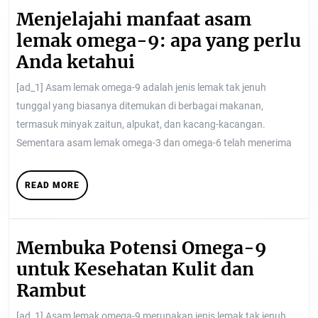
Menjelajahi manfaat asam
lemak omega-9: apa yang perlu
Menjelajahi
Anda ketahui
manfaat
[ad_1] Asam lemak omega-9 adalah jenis lemak tak jenuh
asam
tunggal yang biasanya ditemukan di berbagai makanan,
lemak
termasuk minyak zaitun, alpukat, dan kacang-kacangan.
omega-
Sementara asam lemak omega-3 dan omega-6 telah menerima
9:
apa
READ
READ MORE
MORE
yang
perlu
Membuka Potensi Omega-9
Anda
untuk Kesehatan Kulit dan
ketahui
Membuka
Rambut
Potensi
[ad_1] Asam lemak omega-9 merupakan jenis lemak tak jenuh