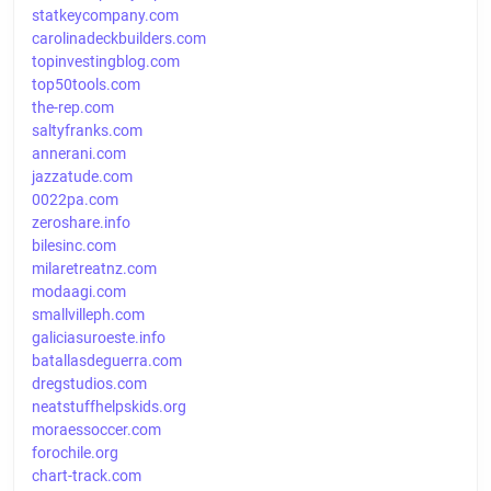
statkeycompany.com
carolinadeckbuilders.com
topinvestingblog.com
top50tools.com
the-rep.com
saltyfranks.com
annerani.com
jazzatude.com
0022pa.com
zeroshare.info
bilesinc.com
milaretreatnz.com
modaagi.com
smallvilleph.com
galiciasuroeste.info
batallasdeguerra.com
dregstudios.com
neatstuffhelpskids.org
moraessoccer.com
forochile.org
chart-track.com