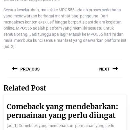
Secara keseluruhan, masuk ke MPO555 adalah proses sederhana
yang menawarkan berbagai manfaat bagi pengguna. Dari
mengakses konten eksklusif hingga berpartisipasi dalam kegiatan
online, MPO555 adalah platform yang memiliki sesuatu untuk
semua orang. Jadi tunggu apa lagi? Masuk ke MPO555 hari ini dan
mulai membuka kunci semua manfaat yang ditawarkan platform ini!
[ad_2]
Post
navigation
PREVIOUS
NEXT
Previous
Next
post:
post:
Related Post
Comeback yang mendebarkan:
Com
permainan yang perlu diingat
yan
[ad_1] Comeback yang mendebarkan: permainan yang perlu