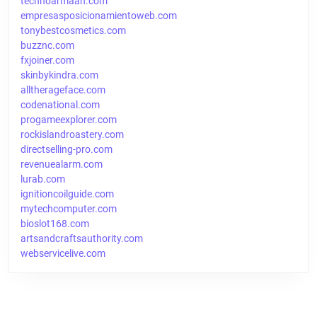
technoarmaan.com
empresasposicionamientoweb.com
tonybestcosmetics.com
buzznc.com
fxjoiner.com
skinbykindra.com
alltherageface.com
codenational.com
progameexplorer.com
rockislandroastery.com
directselling-pro.com
revenuealarm.com
lurab.com
ignitioncoilguide.com
mytechcomputer.com
bioslot168.com
artsandcraftsauthority.com
webservicelive.com