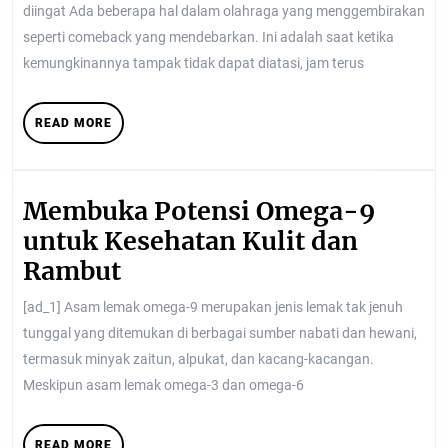
men
diingat Ada beberapa hal dalam olahraga yang menggembirakan
per
seperti comeback yang mendebarkan. Ini adalah saat ketika
yan
kemungkinannya tampak tidak dapat diatasi, jam terus
per
dii
READ
READ MORE
MORE
Membuka Potensi Omega-9
untuk Kesehatan Kulit dan
Membuka
Rambut
Potensi
[ad_1] Asam lemak omega-9 merupakan jenis lemak tak jenuh
Omega-
tunggal yang ditemukan di berbagai sumber nabati dan hewani,
9
termasuk minyak zaitun, alpukat, dan kacang-kacangan.
untuk
Meskipun asam lemak omega-3 dan omega-6
Kesehatan
READ
READ MORE