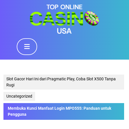
Skip
to
content
Skip
to
content
Open
Button
Slot Gacor Hari Ini dari Pragmatic Play, Coba Slot X500 Tanpa
Rugi
Uncategorized
Membuka Kunci Manfaat Login MPO555: Panduan untuk
Pengguna