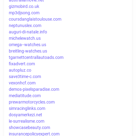
gizmobird.co.uk
mp3djsong.com
coursdanglaistoulouse.com
neptunuslex.com
auguri-di-natale.info
michelewatch.us
omega--watches.us
breitling-watches.us
tgarnettcentrallautoads.com
fixadvert.com
autopluz.co
save3time-c.com
vexonhcf.com
demos-pixelsparadise.com
mediatitude.com
prewarmotorcycles.com
simracinglinks.com
dosyamerkezi.net
le-surrealisme.com
showcasebeauty.com
insurancepolicyexpert.com