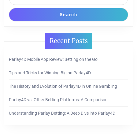
Search
Recent Posts
Parlay4D Mobile App Review: Betting on the Go
Tips and Tricks for Winning Big on Parlay4D
The History and Evolution of Parlay4D in Online Gambling
Parlay4D vs. Other Betting Platforms: A Comparison
Understanding Parlay Betting: A Deep Dive into Parlay4D