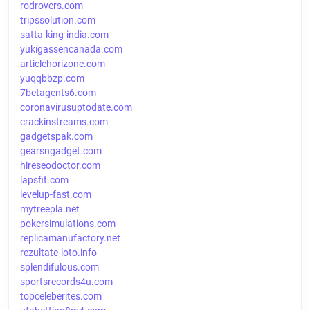
rodrovers.com
tripssolution.com
satta-king-india.com
yukigassencanada.com
articlehorizone.com
yuqqbbzp.com
7betagents6.com
coronavirusuptodate.com
crackinstreams.com
gadgetspak.com
gearsngadget.com
hireseodoctor.com
lapsfit.com
levelup-fast.com
mytreepla.net
pokersimulations.com
replicamanufactory.net
rezultate-loto.info
splendifulous.com
sportsrecords4u.com
topceleberites.com