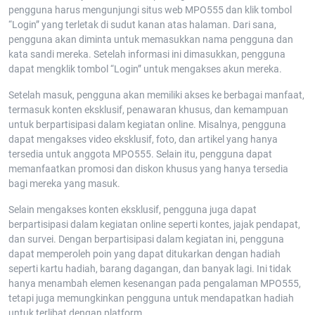
pengguna harus mengunjungi situs web MPO555 dan klik tombol
“Login” yang terletak di sudut kanan atas halaman. Dari sana,
pengguna akan diminta untuk memasukkan nama pengguna dan
kata sandi mereka. Setelah informasi ini dimasukkan, pengguna
dapat mengklik tombol “Login” untuk mengakses akun mereka.
Setelah masuk, pengguna akan memiliki akses ke berbagai manfaat,
termasuk konten eksklusif, penawaran khusus, dan kemampuan
untuk berpartisipasi dalam kegiatan online. Misalnya, pengguna
dapat mengakses video eksklusif, foto, dan artikel yang hanya
tersedia untuk anggota MPO555. Selain itu, pengguna dapat
memanfaatkan promosi dan diskon khusus yang hanya tersedia
bagi mereka yang masuk.
Selain mengakses konten eksklusif, pengguna juga dapat
berpartisipasi dalam kegiatan online seperti kontes, jajak pendapat,
dan survei. Dengan berpartisipasi dalam kegiatan ini, pengguna
dapat memperoleh poin yang dapat ditukarkan dengan hadiah
seperti kartu hadiah, barang dagangan, dan banyak lagi. Ini tidak
hanya menambah elemen kesenangan pada pengalaman MPO555,
tetapi juga memungkinkan pengguna untuk mendapatkan hadiah
untuk terlibat dengan platform.