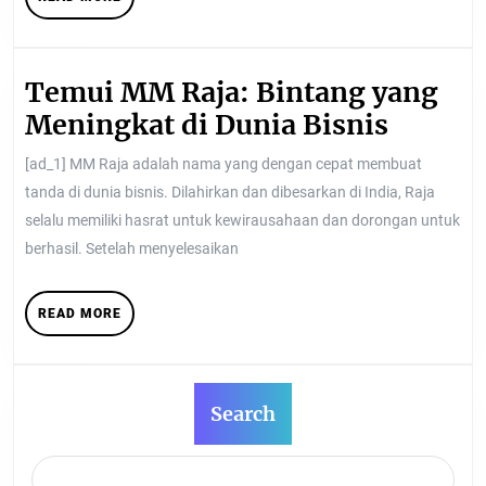
Kulit
MORE
dan
Rambut
Temui MM Raja: Bintang yang
Temui
Meningkat di Dunia Bisnis
MM
[ad_1] MM Raja adalah nama yang dengan cepat membuat
Raja:
tanda di dunia bisnis. Dilahirkan dan dibesarkan di India, Raja
Bintan
selalu memiliki hasrat untuk kewirausahaan dan dorongan untuk
yang
berhasil. Setelah menyelesaikan
Menin
di
READ
READ MORE
MORE
Dunia
Bisnis
Search