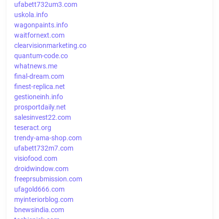
ufabett732um3.com
uskola.info
wagonpaints.info
waitfornext.com
clearvisionmarketing.co
quantum-code.co
whatnews.me
final-dream.com
finest-replica.net
gestioneinh.info
prosportdaily.net
salesinvest22.com
teseract.org
trendy-ama-shop.com
ufabett732m7.com
visiofood.com
droidwindow.com
freeprsubmission.com
ufagold666.com
myinteriorblog.com
bnewsindia.com