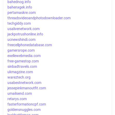
bahednog.info
bahenxgek.info
pertamaskre.com
threadsvideoandphotodownloader.com
techgiddy.com
usalivenetwork.com
jackpotrushonline.info
ucnewshindi.com
freecellphonedatabase.com
gamersrope.com
exellewebmedia.com
free-gamestop.com
sinbadtravels.com
ukmagzine.com
wareztech.org
usabestnetwork.com
jessepinkmanoutfit.com
umailsend.com
retarys.com
fasterformationcpf.com
goldensnuggles.com