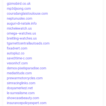
gizmobird.co.uk
mp3djsong.com
coursdanglaistoulouse.com
neptunuslex.com
auguri-di-natale.info
michelewatch.us
omega--watches.us
breitling-watches.us
tgarnettcentrallautoads.com
fixadvert.com
autopluz.co
save3time-c.com
vexonhcf.com
demos-pixelsparadise.com
mediatitude.com
prewarmotorcycles.com
simracinglinks.com
dosyamerkezi.net
le-surrealisme.com
showcasebeauty.com
insurancepolicyexpert.com