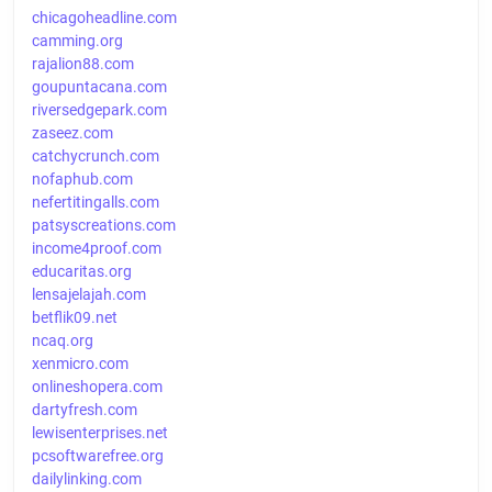
chicagoheadline.com
camming.org
rajalion88.com
goupuntacana.com
riversedgepark.com
zaseez.com
catchycrunch.com
nofaphub.com
nefertitingalls.com
patsyscreations.com
income4proof.com
educaritas.org
lensajelajah.com
betflik09.net
ncaq.org
xenmicro.com
onlineshopera.com
dartyfresh.com
lewisenterprises.net
pcsoftwarefree.org
dailylinking.com