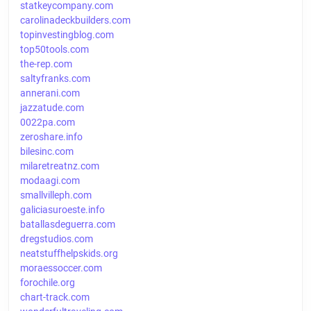
statkeycompany.com
carolinadeckbuilders.com
topinvestingblog.com
top50tools.com
the-rep.com
saltyfranks.com
annerani.com
jazzatude.com
0022pa.com
zeroshare.info
bilesinc.com
milaretreatnz.com
modaagi.com
smallvilleph.com
galiciasuroeste.info
batallasdeguerra.com
dregstudios.com
neatstuffhelpskids.org
moraessoccer.com
forochile.org
chart-track.com