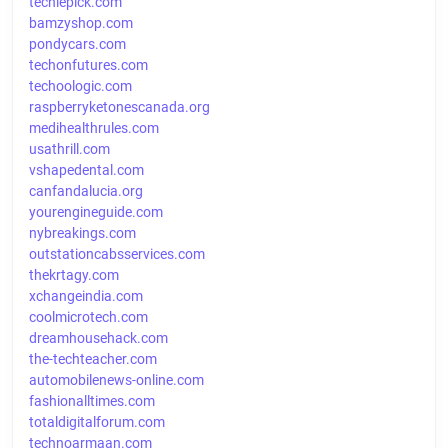
techiepick.com
bamzyshop.com
pondycars.com
techonfutures.com
techoologic.com
raspberryketonescanada.org
medihealthrules.com
usathrill.com
vshapedental.com
canfandalucia.org
yourengineguide.com
nybreakings.com
outstationcabsservices.com
thekrtagy.com
xchangeindia.com
coolmicrotech.com
dreamhousehack.com
the-techteacher.com
automobilenews-online.com
fashionalltimes.com
totaldigitalforum.com
technoarmaan.com