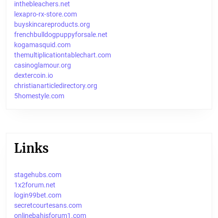
inthebleachers.net
lexapro-rx-store.com
buyskincareproducts.org
frenchbulldogpuppyforsale.net
kogamasquid.com
themultiplicationtablechart.com
casinoglamour.org
dextercoin.io
christianarticledirectory.org
5homestyle.com
Links
stagehubs.com
1x2forum.net
login99bet.com
secretcourtesans.com
onlinebahisforum1.com