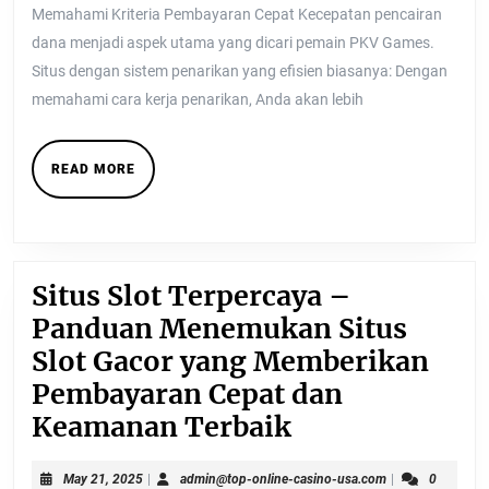
usa.com
Men
Memahami Kriteria Pembayaran Cepat Kecepatan pencairan
dana menjadi aspek utama yang dicari pemain PKV Games.
Situ
Situs dengan sistem penarikan yang efisien biasanya: Dengan
PKV
memahami cara kerja penarikan, Anda akan lebih
Gam
yan
READ
READ MORE
Mem
MORE
Pem
Cep
dan
Situs Slot Terpercaya –
Kea
Panduan Menemukan Situs
Ter
Slot Gacor yang Memberikan
Pembayaran Cepat dan
Situs
Keamanan Terbaik
Slot
May
admin@top-
May 21, 2025
|
admin@top-online-casino-usa.com
|
0