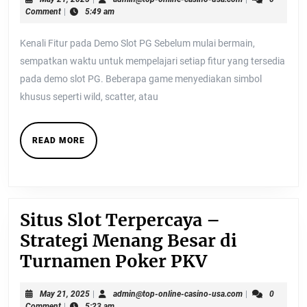
Terpercaya
21,
online-
Comment
|
5:49 am
–
2025
casino-
usa.com
Tips
Kenali Fitur pada Demo Slot PG Sebelum mulai bermain,
sempatkan waktu untuk mempelajari setiap fitur yang tersedia
Ampuh
pada demo slot PG. Beberapa game menyediakan simbol
Main
khusus seperti wild, scatter, atau
Demo
Slot
READ
READ MORE
PG
MORE
Gratis
Situs Slot Terpercaya –
Strategi Menang Besar di
Situs
Turnamen Poker PKV
Slot
May
admin@top-
May 21, 2025
|
admin@top-online-casino-usa.com
|
0
Terpercaya
21,
online-
Comment
|
5:23 am