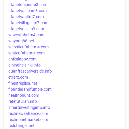
ufabetunionum3.com
ufabetvalueum3.com
ufabetvaultm7.com
ufabetvillageum7.com
ufabetvoicem3.com
waveufabetm4.com
wayang88.net
websiteufabetm4.com
whiteufabetm4.com
anikalappy.com
dininghelsinki.info
duanfrescariverside.info
etilerx.com
finestreplica.net
flounderandfumble.com
healthohunt.com
retefuturah.info
smartinvestinginfo.info
technewsalliance.com
technonetmarket.com
tedstanger.net