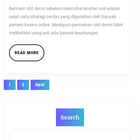
–
usa.com
Keun
Bermain slot demo sebelum mencoba taruhan asli adalah
salah satu strategi cerdas yang digunakan oleh banyak
Berm
pemain kasino online. Meskipun permainan slot demo tidak
Slot
melibatkan uang asli, ada banyak keuntungan
Dem
Sebe
READ
READ MORE
Taru
MORE
Asli
Posts
1
2
Next
pagination
Search