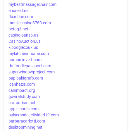
mybestmassagechair.com
ericreed.net
fluxetine.com
mobilecasino8760.com
betqq3.net
casinoloans5.us
CasinoAuction.us
kipooglecouk.us
mykitchennhome.com
aumoulinvert.com
thefoodiepassport.com
superwindowproject.com
papibakigrafo.com
icanhazjs.com
canimpact.org
goviralstudy.com
cartourism.net
apple-cores.com
pulserasdeactividad10.com
barbaracarlotti.com
desktopmining.net