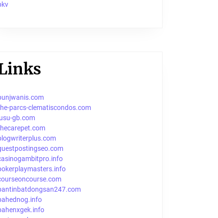
pkv
Links
la:
punjwanis.com
the-parcs-clematiscondos.com
jusu-gb.com
thecarepet.com
blogwriterplus.com
tnya
guestpostingseo.com
casinogambitpro.info
pokerplaymasters.info
tan
courseoncourse.com
bantinbatdongsan247.com
hteraan
bahednog.info
bahenxgek.info