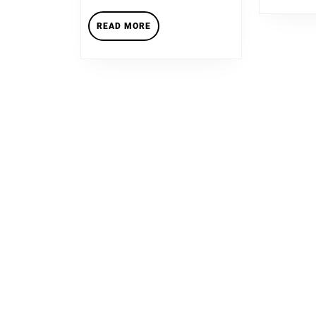
READ
READ MORE
MORE