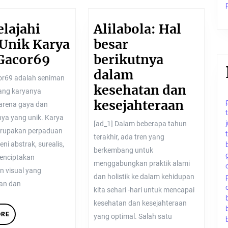
lajahi
Alilabola: Hal
Unik Karya
besar
Menjelajahi
 Gacor69
berikutnya
Gaya
dalam
or69 adalah seniman
Unik
kesehatan dan
ang karyanya
Karya
Alilabo
kesejahteraan
arena gaya dan
Seni
Hal
nya yang unik. Karya
[ad_1] Dalam beberapa tahun
erupakan perpaduan
Gacor69
besar
terakhir, ada tren yang
ni abstrak, surealis,
beriku
berkembang untuk
enciptakan
dalam
menggabungkan praktik alami
 visual yang
dan holistik ke dalam kehidupan
keseha
an dan
kita sehari -hari untuk mencapai
dan
kesehatan dan kesejahteraan
keseja
READ
ORE
yang optimal. Salah satu
MORE