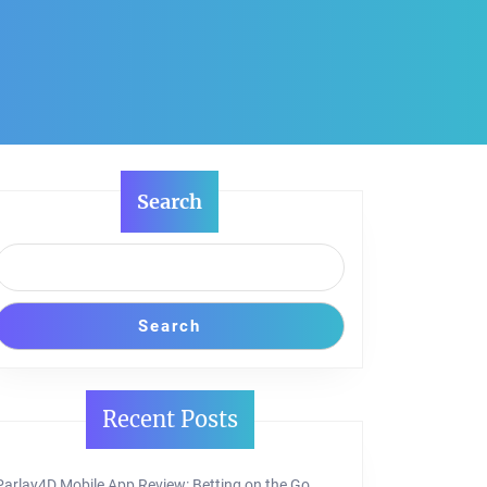
Search
Search
Recent Posts
Parlay4D Mobile App Review: Betting on the Go