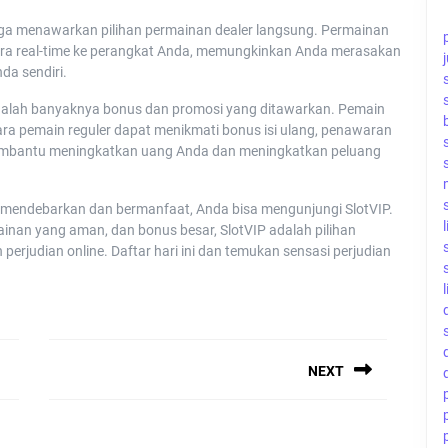
juga menawarkan pilihan permainan dealer langsung. Permainan
ecara real-time ke perangkat Anda, memungkinkan Anda merasakan
da sendiri.
adalah banyaknya bonus dan promosi yang ditawarkan. Pemain
 pemain reguler dapat menikmati bonus isi ulang, penawaran
 membantu meningkatkan uang Anda dan meningkatkan peluang
 mendebarkan dan bermanfaat, Anda bisa mengunjungi SlotVIP.
inan yang aman, dan bonus besar, SlotVIP adalah pilihan
erjudian online. Daftar hari ini dan temukan sensasi perjudian
NEXT
Next
post: