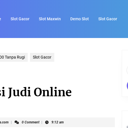
e
Slot Gacor
Slot Maxwin
Demo Slot
Slot Gacor
500 Tanpa Rugi
Slot Gacor
 Judi Online
admin@top-
a.com
|
0 Comment
|
9:12 am
online-