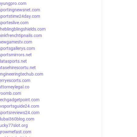
hyungpro.com
sportingnewsnet.com
sportstime24day.com
sporteslive.com
theblingblingshields.com
pinkfrenchtipnails.com
newgamestv.com
sportsgallerys.com
sportsmirrors.net
datasports.net
atasehirescortu.net
engineeringtechub.com
jerryescorts.com
attorneylegal.co
voomb.com
techgadgetpoint.com
tvsportsguide24.com
sportsreviews24.com
dubai360blog.com
lucky77slot.org
growmefast.com