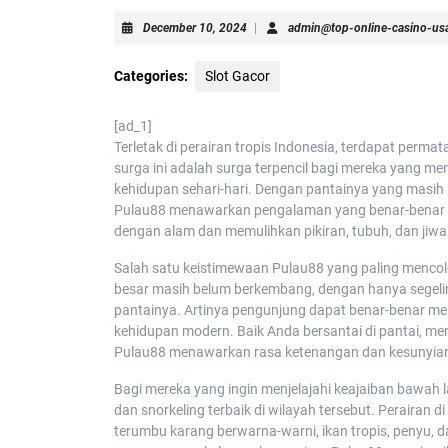
December
December 10, 2024
|
admin@top-online-casino-us
10,
2024
Categories:
Slot Gacor
[ad_1]
Terletak di perairan tropis Indonesia, terdapat perma
surga ini adalah surga terpencil bagi mereka yang men
kehidupan sehari-hari. Dengan pantainya yang masih as
Pulau88 menawarkan pengalaman yang benar-benar ta
dengan alam dan memulihkan pikiran, tubuh, dan jiwa
Salah satu keistimewaan Pulau88 yang paling mencol
besar masih belum berkembang, dengan hanya segelint
pantainya. Artinya pengunjung dapat benar-benar me
kehidupan modern. Baik Anda bersantai di pantai, me
Pulau88 menawarkan rasa ketenangan dan kesunyian y
Bagi mereka yang ingin menjelajahi keajaiban bawah
dan snorkeling terbaik di wilayah tersebut. Perairan
terumbu karang berwarna-warni, ikan tropis, penyu,