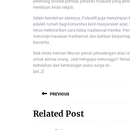
perenang snorkel pemula, perairan Pulau88 yang jer
membuat Anda takjub.
Selain keindahan alamnya, Pulau88 juga menyimpan ke
adalah rumah bagi komunitas kecil masyarakat adat, y
terus melestarikan cara hidup tradisional mereka. Pe
mencicipi masakan tradisional, dan bahkan berpartis
bercerita.
Baik Anda mencari liburan penuh petualangan atau re
untuk semua orang. Jadi mengapa menunggu? Temuka
keindahan dan ketenangan pulau surga ini.
[ad_2]
Post
navigation
PREVIOUS
Previous
post:
Related Post