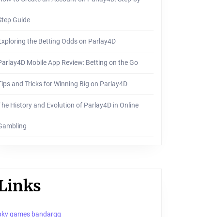
Step Guide
Exploring the Betting Odds on Parlay4D
Parlay4D Mobile App Review: Betting on the Go
Tips and Tricks for Winning Big on Parlay4D
The History and Evolution of Parlay4D in Online
Gambling
Links
pkv games bandarqq