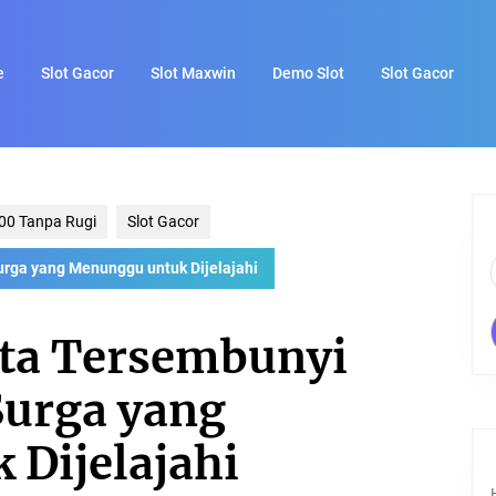
e
Slot Gacor
Slot Maxwin
Demo Slot
Slot Gacor
500 Tanpa Rugi
Slot Gacor
rga yang Menunggu untuk Dijelajahi
ta Tersembunyi
Surga yang
Dijelajahi