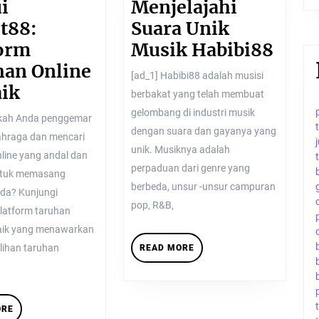
i
Menjelajahi
t88:
Suara Unik
Menj
form
Musik Habibi88
Suar
han Online
[ad_1] Habibi88 adalah musisi
Temui
Unik
aik
berbakat yang telah membuat
Oxibet88:
Musi
gelombang di industri musik
akah Anda penggemar
Platform
Habi
dengan suara dan gayanya yang
ahraga dan mencari
unik. Musiknya adalah
Taruhan
nline yang andal dan
perpaduan dari genre yang
Online
ntuk memasang
berbeda, unsur -unsur campuran
da? Kunjungi
Terbaik
pop, R&B,
platform taruhan
baik yang menawarkan
lihan taruhan
READ
READ MORE
MORE
READ
ORE