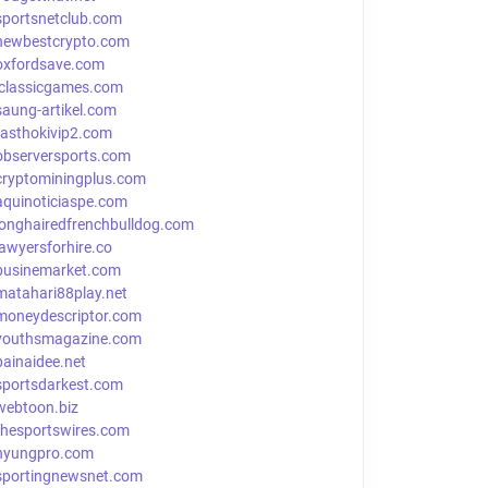
sportsnetclub.com
newbestcrypto.com
oxfordsave.com
iclassicgames.com
saung-artikel.com
fasthokivip2.com
observersports.com
cryptominingplus.com
aquinoticiaspe.com
longhairedfrenchbulldog.com
lawyersforhire.co
businemarket.com
matahari88play.net
moneydescriptor.com
youthsmagazine.com
painaidee.net
sportsdarkest.com
webtoon.biz
thesportswires.com
hyungpro.com
sportingnewsnet.com