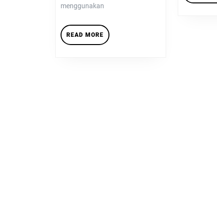
menggunakan
READ
READ MORE
MORE