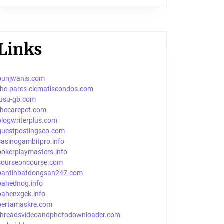
elajahi
Links
a
k
punjwanis.com
the-parcs-clematiscondos.com
bi88
jusu-gb.com
thecarepet.com
blogwriterplus.com
guestpostingseo.com
casinogambitpro.info
pokerplaymasters.info
courseoncourse.com
bantinbatdongsan247.com
bahednog.info
bahenxgek.info
pertamaskre.com
threadsvideoandphotodownloader.com