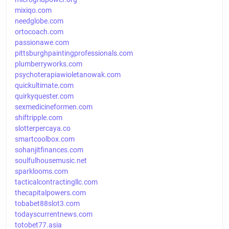
mixiqo.com
needglobe.com
ortocoach.com
passionawe.com
pittsburghpaintingprofessionals.com
plumberryworks.com
psychoterapiawioletanowak.com
quickultimate.com
quirkyquester.com
sexmedicineformen.com
shiftripple.com
slotterpercaya.co
smartcoolbox.com
sohanjitfinances.com
soulfulhousemusic.net
sparklooms.com
tacticalcontractingllc.com
thecapitalpowers.com
tobabet88slot3.com
todayscurrentnews.com
totobet77.asia