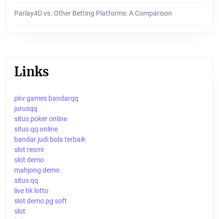
Parlay4D vs. Other Betting Platforms: A Comparison
Links
pkv games bandarqq
jurusqq
situs poker online
situs qq online
bandar judi bola terbaik
slot resmi
slot demo
mahjong demo
situs qq
live hk lotto
slot demo pg soft
slot