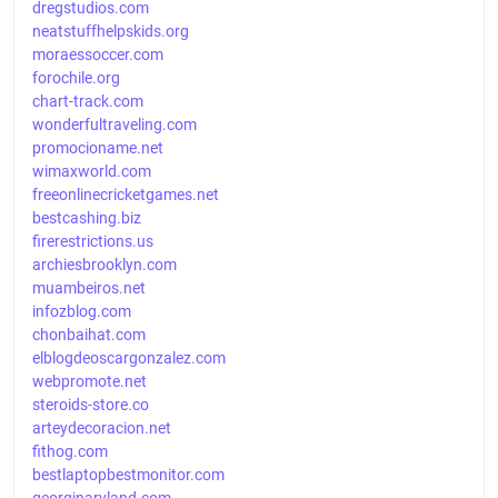
dregstudios.com
neatstuffhelpskids.org
moraessoccer.com
forochile.org
chart-track.com
wonderfultraveling.com
promocioname.net
wimaxworld.com
freeonlinecricketgames.net
bestcashing.biz
firerestrictions.us
archiesbrooklyn.com
muambeiros.net
infozblog.com
chonbaihat.com
elblogdeoscargonzalez.com
webpromote.net
steroids-store.co
arteydecoracion.net
fithog.com
bestlaptopbestmonitor.com
georginaryland.com