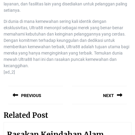
layanan, dan fasilitas lain yang disediakan untuk pelanggan paling
setianya.
Di dunia di mana kemewahan sering kali identik dengan
eksklusivitas, Ultra88 menonjol sebagai merek yang benar-benar
memahami kebutuhan dan keinginan pelanggannya yang cerdas.
Dengan komitmen terhadap keunggulan dan dedikasi untuk
memberikan kemewahan terbaik, Ultra88 adalah tujuan utama bagi
mereka yang hanya menginginkan yang terbaik. Temukan dunia
mewah Ultra88 hari ini dan rasakan puncak kemewahan dan
kecanggihan.
[ad_2]
Post
navigation
PREVIOUS
NEXT
Previous
Next
post:
post:
Related Post
Rasakan Keindahan Alam