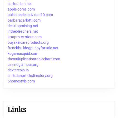
cartourism.net
apple-cores.com
pulserasdeactividad10.com
barbaracarlotti.com
desktopmining.net
inthebleachers.net
lexapro-rx-store.com
buyskincareproducts.org
frenchbulldogpuppyforsale.net
kogamasquid.com
themultiplicationtablechart.com
casinoglamour.org
dextercoin.io
christianarticledirectory.org
5homestyle.com
Links