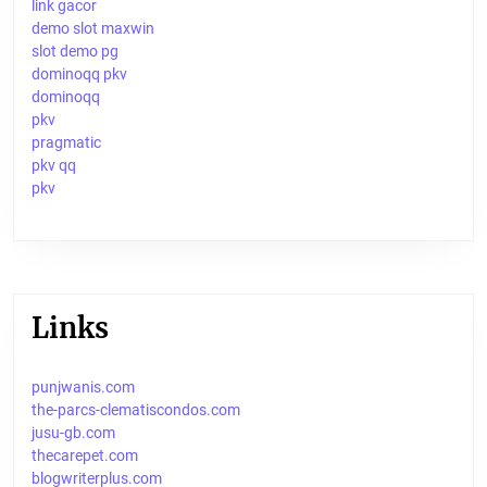
link gacor
demo slot maxwin
slot demo pg
dominoqq pkv
dominoqq
pkv
pragmatic
pkv qq
pkv
Links
punjwanis.com
the-parcs-clematiscondos.com
jusu-gb.com
thecarepet.com
blogwriterplus.com