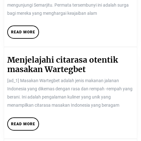
Bagi
mengunjungi Semarjitu. Permata tersembunyi ini adalah surga
Pencinta
bagi mereka yang menghargai keajaiban alam
Alam
READ
READ MORE
MORE
Menjelajahi citarasa otentik
Menjelajahi
masakan Wartegbet
citarasa
[ad_1] Masakan Wartegbet adalah jenis makanan jalanan
otentik
Indonesia yang dikemas dengan rasa dan rempah -rempah yang
masakan
berani. Ini adalah pengalaman kuliner yang unik yang
Wartegbet
menampilkan citarasa masakan Indonesia yang beragam
READ
READ MORE
MORE