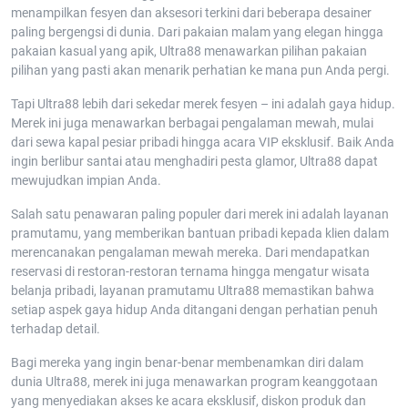
menampilkan fesyen dan aksesori terkini dari beberapa desainer
paling bergengsi di dunia. Dari pakaian malam yang elegan hingga
pakaian kasual yang apik, Ultra88 menawarkan pilihan pakaian
pilihan yang pasti akan menarik perhatian ke mana pun Anda pergi.
Tapi Ultra88 lebih dari sekedar merek fesyen – ini adalah gaya hidup.
Merek ini juga menawarkan berbagai pengalaman mewah, mulai
dari sewa kapal pesiar pribadi hingga acara VIP eksklusif. Baik Anda
ingin berlibur santai atau menghadiri pesta glamor, Ultra88 dapat
mewujudkan impian Anda.
Salah satu penawaran paling populer dari merek ini adalah layanan
pramutamu, yang memberikan bantuan pribadi kepada klien dalam
merencanakan pengalaman mewah mereka. Dari mendapatkan
reservasi di restoran-restoran ternama hingga mengatur wisata
belanja pribadi, layanan pramutamu Ultra88 memastikan bahwa
setiap aspek gaya hidup Anda ditangani dengan perhatian penuh
terhadap detail.
Bagi mereka yang ingin benar-benar membenamkan diri dalam
dunia Ultra88, merek ini juga menawarkan program keanggotaan
yang menyediakan akses ke acara eksklusif, diskon produk dan