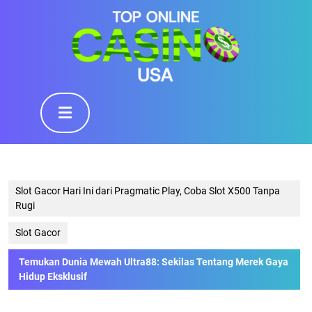
Skip
to
content
Skip
to
content
Open
Button
Slot Gacor Hari Ini dari Pragmatic Play, Coba Slot X500 Tanpa
Rugi
Slot Gacor
Temukan Dunia Mewah Ultra88: Sekilas Tentang Merek Gaya
Hidup Eksklusif