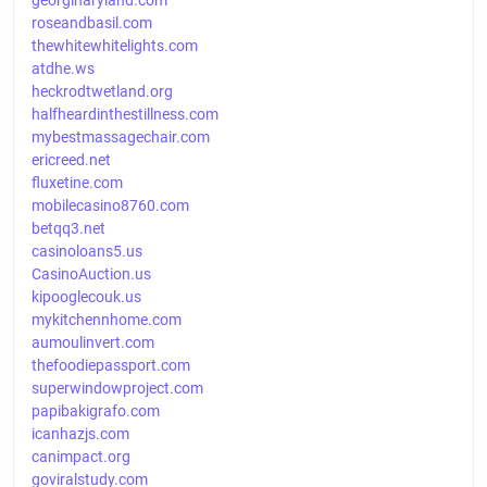
roseandbasil.com
thewhitewhitelights.com
atdhe.ws
heckrodtwetland.org
halfheardinthestillness.com
mybestmassagechair.com
ericreed.net
fluxetine.com
mobilecasino8760.com
betqq3.net
casinoloans5.us
CasinoAuction.us
kipooglecouk.us
mykitchennhome.com
aumoulinvert.com
thefoodiepassport.com
superwindowproject.com
papibakigrafo.com
icanhazjs.com
canimpact.org
goviralstudy.com