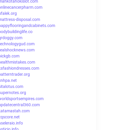
mahkotahokislot.com
onlinecancerpharm.com
ufalek.org
mattress-disposal.com
happyflooringandcabinets.com
bodybuildinglife.co
qrdoggy.com
technologygud.com
realshocknews.com
pickgb.com
healthmistakes.com
ksfashiondresses.com
patterntrader.org
cnhpa.net
sitalotus.com
supernotes.org
worldsportsempires.com
updatecentral360.com
katamastah.com
zqscore.net
aseleraio.info
asticio.info