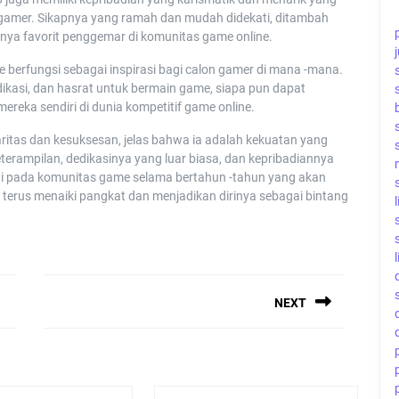
gamer. Sikapnya yang ramah dan mudah didekati, ditambah
ya favorit penggemar di komunitas game online.
 berfungsi sebagai inspirasi bagi calon gamer di mana -mana.
ikasi, dan hasrat untuk bermain game, siapa pun dapat
eka sendiri di dunia kompetitif game online.
ritas dan kesuksesan, jelas bahwa ia adalah kekuatan yang
terampilan, dedikasinya yang luar biasa, dan kepribadiannya
di pada komunitas game selama bertahun -tahun yang akan
terus menaiki pangkat dan menjadikan dirinya sebagai bintang
NEXT
Next
post: