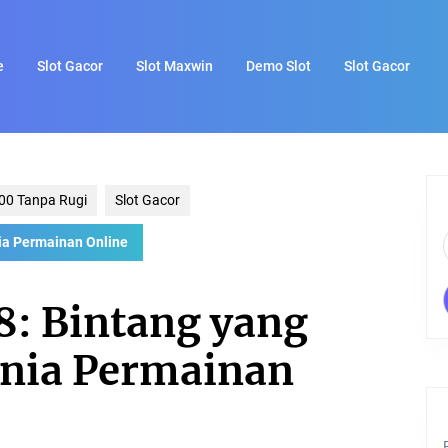
e
Slot Gacor
Slot Maxwin
Demo Slot
Slot Gacor
500 Tanpa Rugi
Slot Gacor
ia Permainan Online
: Bintang yang
unia Permainan