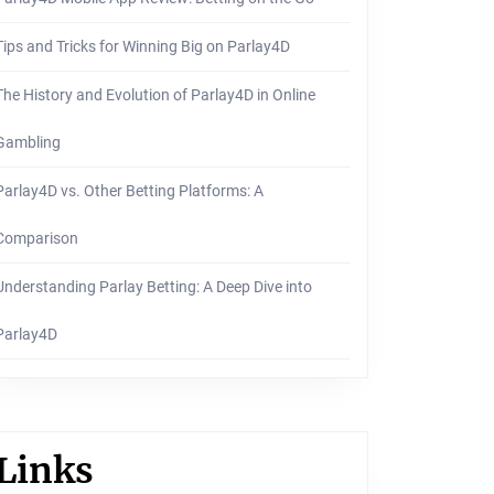
Tips and Tricks for Winning Big on Parlay4D
The History and Evolution of Parlay4D in Online
Gambling
Parlay4D vs. Other Betting Platforms: A
Comparison
Understanding Parlay Betting: A Deep Dive into
Parlay4D
Links