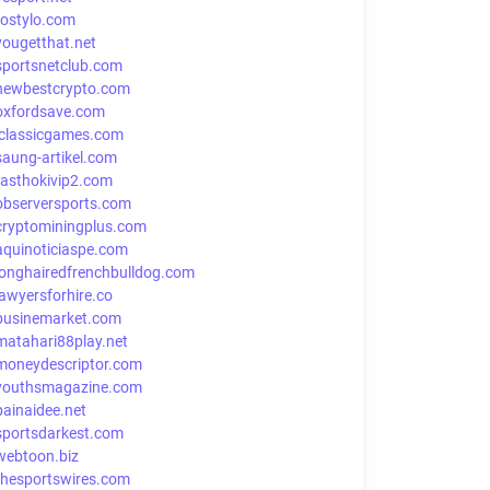
tostylo.com
yougetthat.net
sportsnetclub.com
newbestcrypto.com
oxfordsave.com
iclassicgames.com
saung-artikel.com
fasthokivip2.com
observersports.com
cryptominingplus.com
aquinoticiaspe.com
longhairedfrenchbulldog.com
lawyersforhire.co
businemarket.com
matahari88play.net
moneydescriptor.com
youthsmagazine.com
painaidee.net
sportsdarkest.com
webtoon.biz
thesportswires.com