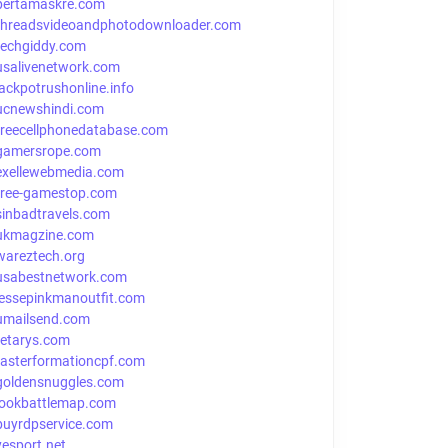
pertamaskre.com
threadsvideoandphotodownloader.com
techgiddy.com
usalivenetwork.com
jackpotrushonline.info
ucnewshindi.com
freecellphonedatabase.com
gamersrope.com
exellewebmedia.com
free-gamestop.com
sinbadtravels.com
ukmagzine.com
wareztech.org
usabestnetwork.com
jessepinkmanoutfit.com
umailsend.com
retarys.com
fasterformationcpf.com
goldensnuggles.com
lookbattlemap.com
buyrdpservice.com
yesport.net