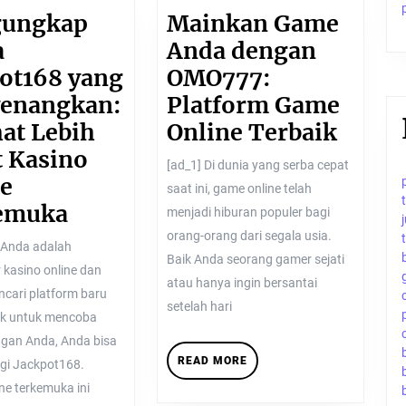
ungkap
Mainkan Game
a
Anda dengan
ot168 yang
OMO777:
enangkan:
Platform Game
Main
at Lebih
Online Terbaik
Game
 Kasino
[ad_1] Di dunia yang serba cepat
Anda
ne
saat ini, game online telah
Mengungkap
deng
emuka
menjadi hiburan populer bagi
d
Dunia
OMO7
orang-orang dari segala usia.
a Anda adalah
Baik Anda seorang gamer sejati
Jackpot168
Platf
kasino online dan
atau hanya ingin bersantai
yang
Game
cari platform baru
setelah hari
Menyenangkan:
Onlin
ik untuk mencoba
gan Anda, Anda bisa
Melihat
Terba
READ
READ MORE
gi Jackpot168.
Lebih
MORE
ne terkemuka ini
Dekat