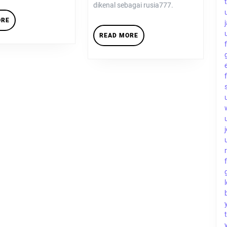
Balik
dikenal sebagai rusia777.
Layar
READ
ORE
MORE
READ
READ MORE
MORE