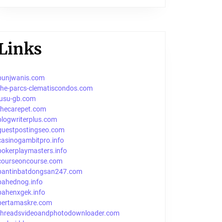
Links
punjwanis.com
the-parcs-clematiscondos.com
jusu-gb.com
thecarepet.com
uka
blogwriterplus.com
k
guestpostingseo.com
casinogambitpro.info
tas
pokerplaymasters.info
77:
courseoncourse.com
bantinbatdongsan247.com
kah
bahednog.info
bahenxgek.info
pertamaskre.com
threadsvideoandphotodownloader.com