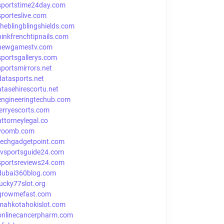
sportstime24day.com
sporteslive.com
theblingblingshields.com
pinkfrenchtipnails.com
newgamestv.com
sportsgallerys.com
sportsmirrors.net
datasports.net
atasehirescortu.net
engineeringtechub.com
jerryescorts.com
attorneylegal.co
voomb.com
techgadgetpoint.com
tvsportsguide24.com
sportsreviews24.com
dubai360blog.com
lucky77slot.org
growmefast.com
mahkotahokislot.com
onlinecancerpharm.com