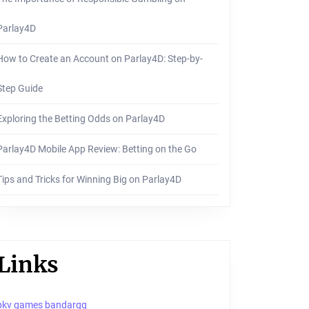
Parlay4D
How to Create an Account on Parlay4D: Step-by-
Step Guide
Exploring the Betting Odds on Parlay4D
Parlay4D Mobile App Review: Betting on the Go
Tips and Tricks for Winning Big on Parlay4D
Links
pkv games bandarqq