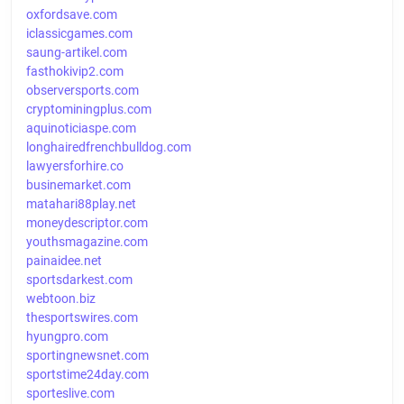
oxfordsave.com
iclassicgames.com
saung-artikel.com
fasthokivip2.com
observersports.com
cryptominingplus.com
aquinoticiaspe.com
longhairedfrenchbulldog.com
lawyersforhire.co
businemarket.com
matahari88play.net
moneydescriptor.com
youthsmagazine.com
painaidee.net
sportsdarkest.com
webtoon.biz
thesportswires.com
hyungpro.com
sportingnewsnet.com
sportstime24day.com
sporteslive.com