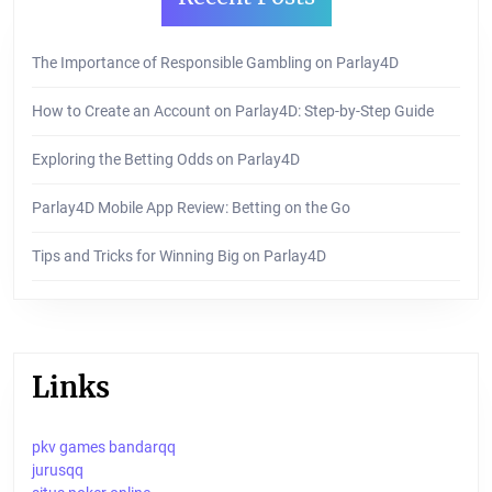
The Importance of Responsible Gambling on Parlay4D
How to Create an Account on Parlay4D: Step-by-Step Guide
Exploring the Betting Odds on Parlay4D
Parlay4D Mobile App Review: Betting on the Go
Tips and Tricks for Winning Big on Parlay4D
Links
pkv games bandarqq
jurusqq