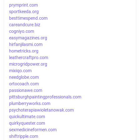
prymprint.com
sportkeeda.org
besttimespend.com
careandcure.biz
cogniyo.com
easymagazines.org
hirfanjilasmi.com
hometricks.org
leathercraftpro.com
microgridpower.org
mixiqo.com
needglobe.com
ortocoach.com
passionawe.com
pittsburghpaintingprofessionals.com
plumberryworks.com
psychoterapiawioletanowak.com
quickultimate.com
quirkyquester.com
sexmedicineformen.com
shiftripple.com