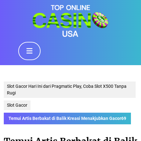
Skip
to
content
Skip
to
content
Open
Button
Slot Gacor Hari Ini dari Pragmatic Play, Coba Slot X500 Tanpa
Rugi
Slot Gacor
Temui Artis Berbakat di Balik Kreasi Menakjubkan Gacor69