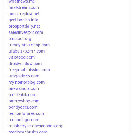
whatnews.me
final-dream.com
finest-replica.net
gestioneinh.info
prosportdaily.net
salesinvest22.com
teseract.org
trendy-ama-shop.com
ufabett732m7.com
visiofood.com
droidwindow.com
freeprsubmission.com
ufagold666.com
myinteriorblog.com
bnewsindia.com
techiepick.com
bamzyshop.com
pondycars.com
techonfutures.com
techoologic.com
raspberryketonescanada.org
medihealthrules.com