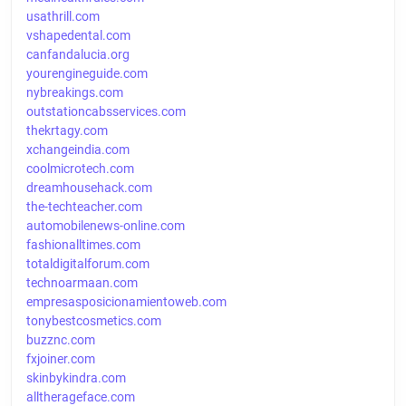
usathrill.com
vshapedental.com
canfandalucia.org
yourengineguide.com
nybreakings.com
outstationcabsservices.com
thekrtagy.com
xchangeindia.com
coolmicrotech.com
dreamhousehack.com
the-techteacher.com
automobilenews-online.com
fashionalltimes.com
totaldigitalforum.com
technoarmaan.com
empresasposicionamientoweb.com
tonybestcosmetics.com
buzznc.com
fxjoiner.com
skinbykindra.com
alltherageface.com