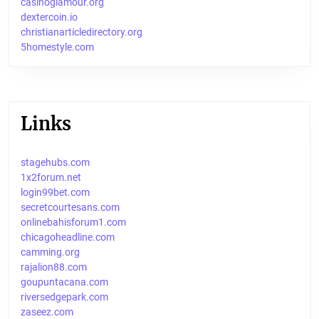
casinoglamour.org
dextercoin.io
christianarticledirectory.org
5homestyle.com
Links
stagehubs.com
1x2forum.net
login99bet.com
secretcourtesans.com
onlinebahisforum1.com
chicagoheadline.com
camming.org
rajalion88.com
goupuntacana.com
riversedgepark.com
zaseez.com