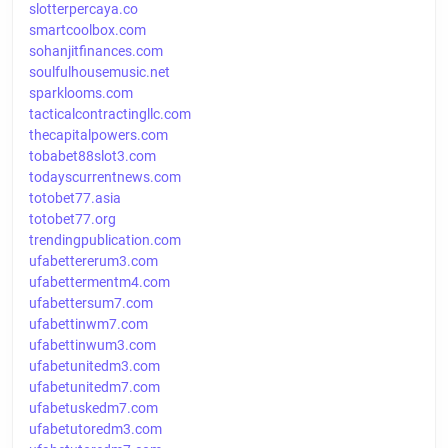
slotterpercaya.co
smartcoolbox.com
sohanjitfinances.com
soulfulhousemusic.net
sparklooms.com
tacticalcontractingllc.com
thecapitalpowers.com
tobabet88slot3.com
todayscurrentnews.com
totobet77.asia
totobet77.org
trendingpublication.com
ufabettererum3.com
ufabettermentm4.com
ufabettersum7.com
ufabettinwm7.com
ufabettinwum3.com
ufabetunitedm3.com
ufabetunitedm7.com
ufabetuskedm7.com
ufabetutoredm3.com