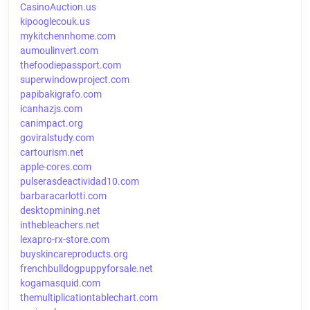
CasinoAuction.us
kipooglecouk.us
mykitchennhome.com
aumoulinvert.com
thefoodiepassport.com
superwindowproject.com
papibakigrafo.com
icanhazjs.com
canimpact.org
goviralstudy.com
cartourism.net
apple-cores.com
pulserasdeactividad10.com
barbaracarlotti.com
desktopmining.net
inthebleachers.net
lexapro-rx-store.com
buyskincareproducts.org
frenchbulldogpuppyforsale.net
kogamasquid.com
themultiplicationtablechart.com