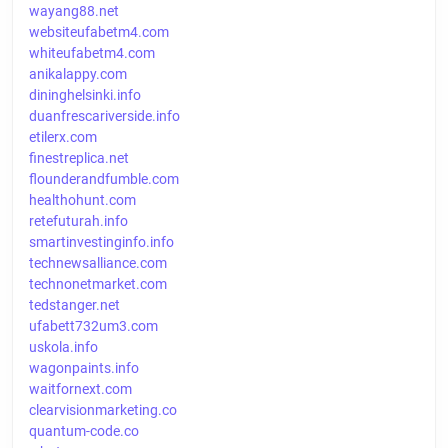
wayang88.net
websiteufabetm4.com
whiteufabetm4.com
anikalappy.com
dininghelsinki.info
duanfrescariverside.info
etilerx.com
finestreplica.net
flounderandfumble.com
healthohunt.com
retefuturah.info
smartinvestinginfo.info
technewsalliance.com
technonetmarket.com
tedstanger.net
ufabett732um3.com
uskola.info
wagonpaints.info
waitfornext.com
clearvisionmarketing.co
quantum-code.co