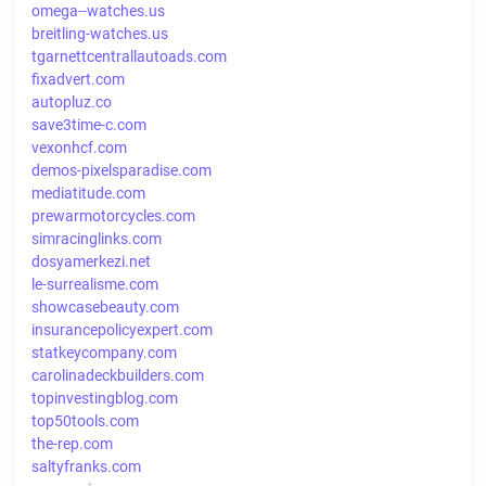
omega--watches.us
breitling-watches.us
tgarnettcentrallautoads.com
fixadvert.com
autopluz.co
save3time-c.com
vexonhcf.com
demos-pixelsparadise.com
mediatitude.com
prewarmotorcycles.com
simracinglinks.com
dosyamerkezi.net
le-surrealisme.com
showcasebeauty.com
insurancepolicyexpert.com
statkeycompany.com
carolinadeckbuilders.com
topinvestingblog.com
top50tools.com
the-rep.com
saltyfranks.com