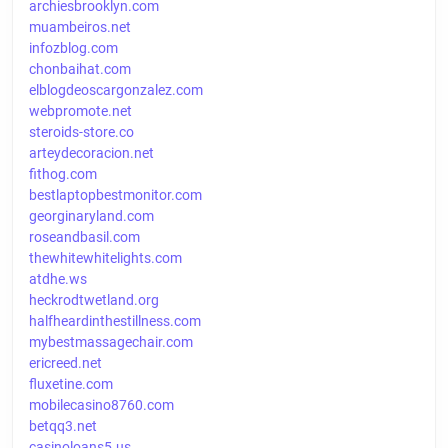
archiesbrooklyn.com
muambeiros.net
infozblog.com
chonbaihat.com
elblogdeoscargonzalez.com
webpromote.net
steroids-store.co
arteydecoracion.net
fithog.com
bestlaptopbestmonitor.com
georginaryland.com
roseandbasil.com
thewhitewhitelights.com
atdhe.ws
heckrodtwetland.org
halfheardinthestillness.com
mybestmassagechair.com
ericreed.net
fluxetine.com
mobilecasino8760.com
betqq3.net
casinoloans5.us