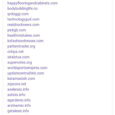
happyflooringandcabinets.com
bodybuildinglife.co
qrdoggy.com
technologygud.com
realshocknews.com
pickgb.com
healthmistakes.com
ksfashiondresses.com
patterntrader.org
cnhpa.net
sitalotus.com
supernotes.org
worldsportsempires.com
updatecentral360.com
katamastah.com
zqscore.net
aseleraio.info
asticio.info
egardenio.info
arxteamio.info
getalexio.info