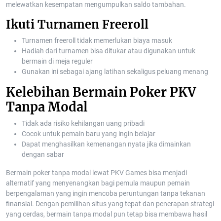
melewatkan kesempatan mengumpulkan saldo tambahan.
Ikuti Turnamen Freeroll
Turnamen freeroll tidak memerlukan biaya masuk
Hadiah dari turnamen bisa ditukar atau digunakan untuk
bermain di meja reguler
Gunakan ini sebagai ajang latihan sekaligus peluang menang
Kelebihan Bermain Poker PKV
Tanpa Modal
Tidak ada risiko kehilangan uang pribadi
Cocok untuk pemain baru yang ingin belajar
Dapat menghasilkan kemenangan nyata jika dimainkan
dengan sabar
Bermain poker tanpa modal lewat PKV Games bisa menjadi
alternatif yang menyenangkan bagi pemula maupun pemain
berpengalaman yang ingin mencoba peruntungan tanpa tekanan
finansial. Dengan pemilihan situs yang tepat dan penerapan strategi
yang cerdas, bermain tanpa modal pun tetap bisa membawa hasil