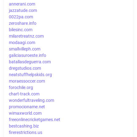
annerani.com
jazzatude.com
0022pa.com
zeroshare.info
bilesinc.com
milaretreatnz.com
modaagi.com
smallvilleph.com
galiciasuroeste.info
batallasdeguerra.com
dregstudios.com
neatstuffhelpskids.org
moraessoccer.com
forochile.org
chart-track.com
wonderfultraveling.com
promocioname.net
wimaxworld.com
freeonlinecricketgames.net
bestcashing.biz
firerestrictions.us