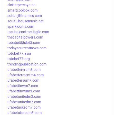
slotterpercaya.co
smartcoolbox.com
sohanjitfinances.com
soulfulhousemusic.net
sparklooms.com
tacticalcontractingllc.com
thecapitalpowers.com
tobabet88slot3.com
todayscurrentnews.com
totobet77.asia
totobet77.org
trendingpublication.com
ufabettererum3.com
ufabettermentm4.com
ufabettersum7.com
ufabettinwm7.com
ufabettinwum3.com
ufabetunitedm3.com
ufabetunitedm7.com
ufabetuskedm7.com
ufabetutoredm3.com