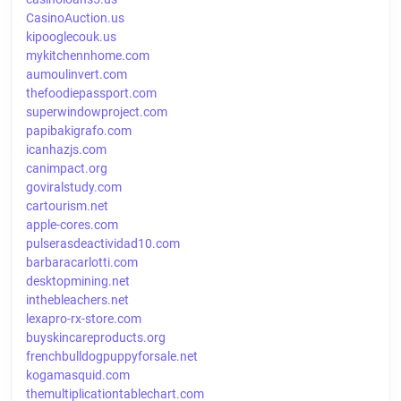
CasinoAuction.us
kipooglecouk.us
mykitchennhome.com
aumoulinvert.com
thefoodiepassport.com
superwindowproject.com
papibakigrafo.com
icanhazjs.com
canimpact.org
goviralstudy.com
cartourism.net
apple-cores.com
pulserasdeactividad10.com
barbaracarlotti.com
desktopmining.net
inthebleachers.net
lexapro-rx-store.com
buyskincareproducts.org
frenchbulldogpuppyforsale.net
kogamasquid.com
themultiplicationtablechart.com