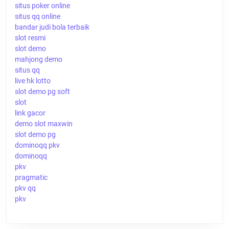
situs poker online
situs qq online
bandar judi bola terbaik
slot resmi
slot demo
mahjong demo
situs qq
live hk lotto
slot demo pg soft
slot
link gacor
demo slot maxwin
slot demo pg
dominoqq pkv
dominoqq
pkv
pragmatic
pkv qq
pkv