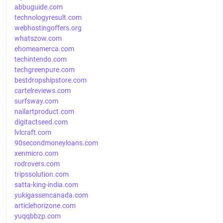
abbuguide.com
technologyresult.com
webhostingoffers.org
whatszow.com
ehomeamerca.com
techintendo.com
techgreenpure.com
bestdropshipstore.com
cartelreviews.com
surfsway.com
nailartproduct.com
digitactseed.com
lvlcraft.com
90secondmoneyloans.com
xenmicro.com
rodrovers.com
tripssolution.com
satta-king-india.com
yukigassencanada.com
articlehorizone.com
yuqqbbzp.com