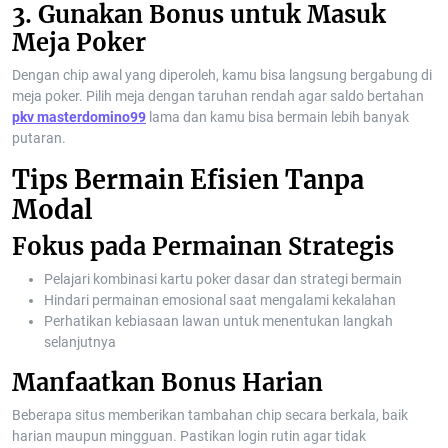
3. Gunakan Bonus untuk Masuk
Meja Poker
Dengan chip awal yang diperoleh, kamu bisa langsung bergabung di
meja poker. Pilih meja dengan taruhan rendah agar saldo bertahan
pkv masterdomino99
lama dan kamu bisa bermain lebih banyak
putaran.
Tips Bermain Efisien Tanpa
Modal
Fokus pada Permainan Strategis
Pelajari kombinasi kartu poker dasar dan strategi bermain
Hindari permainan emosional saat mengalami kekalahan
Perhatikan kebiasaan lawan untuk menentukan langkah
selanjutnya
Manfaatkan Bonus Harian
Beberapa situs memberikan tambahan chip secara berkala, baik
harian maupun mingguan. Pastikan login rutin agar tidak