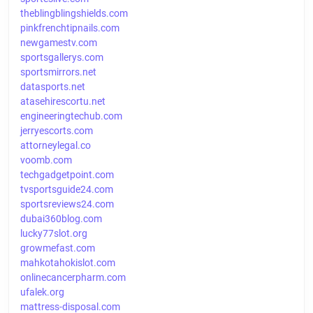
theblingblingshields.com
pinkfrenchtipnails.com
newgamestv.com
sportsgallerys.com
sportsmirrors.net
datasports.net
atasehirescortu.net
engineeringtechub.com
jerryescorts.com
attorneylegal.co
voomb.com
techgadgetpoint.com
tvsportsguide24.com
sportsreviews24.com
dubai360blog.com
lucky77slot.org
growmefast.com
mahkotahokislot.com
onlinecancerpharm.com
ufalek.org
mattress-disposal.com