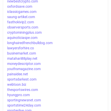
newbestcrypto.com
oxfordsave.com
iclassicgames.com
saung-artikel.com
fasthokivip2.com
observersports.com
cryptominingplus.com
aquinoticiaspe.com
longhairedfrenchbulldog.com
lawyersforhire.co
businemarket.com
matahari88play.net
moneydescriptor.com
youthsmagazine.com
painaidee.net
sportsdarkest.com
webtoon.biz
thesportswires.com
hyungpro.com
sportingnewsnet.com
sportstime24day.com
sporteslive.com