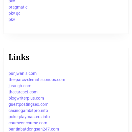
pkv
pragmatic
pkv qq
pkv
Links
punjwanis.com
the-parcs-clematiscondos.com
jusu-gb.com
thecarepet.com
blogwriterplus.com
guestpostingseo.com
casinogambitpro.info
pokerplaymasters.info
courseoncourse.com
bantinbatdongsan247.com