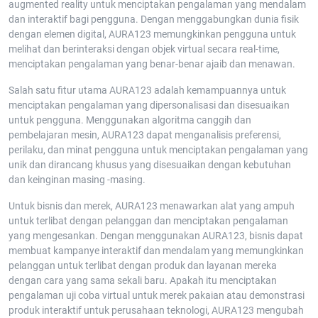
augmented reality untuk menciptakan pengalaman yang mendalam
dan interaktif bagi pengguna. Dengan menggabungkan dunia fisik
dengan elemen digital, AURA123 memungkinkan pengguna untuk
melihat dan berinteraksi dengan objek virtual secara real-time,
menciptakan pengalaman yang benar-benar ajaib dan menawan.
Salah satu fitur utama AURA123 adalah kemampuannya untuk
menciptakan pengalaman yang dipersonalisasi dan disesuaikan
untuk pengguna. Menggunakan algoritma canggih dan
pembelajaran mesin, AURA123 dapat menganalisis preferensi,
perilaku, dan minat pengguna untuk menciptakan pengalaman yang
unik dan dirancang khusus yang disesuaikan dengan kebutuhan
dan keinginan masing -masing.
Untuk bisnis dan merek, AURA123 menawarkan alat yang ampuh
untuk terlibat dengan pelanggan dan menciptakan pengalaman
yang mengesankan. Dengan menggunakan AURA123, bisnis dapat
membuat kampanye interaktif dan mendalam yang memungkinkan
pelanggan untuk terlibat dengan produk dan layanan mereka
dengan cara yang sama sekali baru. Apakah itu menciptakan
pengalaman uji coba virtual untuk merek pakaian atau demonstrasi
produk interaktif untuk perusahaan teknologi, AURA123 mengubah