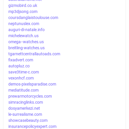
gizmobird.co.uk
mp3djsong.com
coursdanglaistoulouse.com
neptunuslex.com
auguri-di-natale.info
michelewatch.us
omega--watches.us
breitling-watches.us
tgarnettcentrallautoads.com
fixadvert.com
autopluz.co
save3time-c.com
vexonhcf.com
demos-pixelsparadise.com
mediatitude.com
prewarmotorcycles.com
simracinglinks.com
dosyamerkezi.net
le-surrealisme.com
showcasebeauty.com
insurancepolicyexpert.com