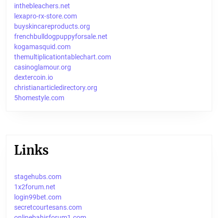
inthebleachers.net
lexapro-rx-store.com
buyskincareproducts.org
frenchbulldogpuppyforsale.net
kogamasquid.com
themultiplicationtablechart.com
casinoglamour.org
dextercoin.io
christianarticledirectory.org
5homestyle.com
Links
stagehubs.com
1x2forum.net
login99bet.com
secretcourtesans.com
onlinebahisforum1.com