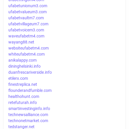
ufabetunionum3.com
ufabetvalueum3.com
ufabetvaultm7.com
ufabetvillageum7.com
ufabetvoicem3.com
waveufabetm4.com
wayang88.net
websiteufabetm4.com
whiteufabetm4.com
anikalappy.com
dininghelsinki.info
duanfrescariverside.info
etilerx.com
finestreplica.net
flounderandfumble.com
healthohunt.com
retefuturah.info
smartinvestinginfo.info
technewsalliance.com
technonetmarket.com
tedstanger.net