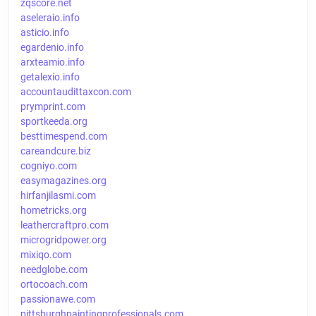
zqscore.net
aseleraio.info
asticio.info
egardenio.info
arxteamio.info
getalexio.info
accountaudittaxcon.com
prymprint.com
sportkeeda.org
besttimespend.com
careandcure.biz
cogniyo.com
easymagazines.org
hirfanjilasmi.com
hometricks.org
leathercraftpro.com
microgridpower.org
mixiqo.com
needglobe.com
ortocoach.com
passionawe.com
pittsburghpaintingprofessionals.com