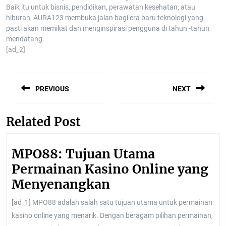
Baik itu untuk bisnis, pendidikan, perawatan kesehatan, atau
hiburan, AURA123 membuka jalan bagi era baru teknologi yang
pasti akan memikat dan menginspirasi pengguna di tahun -tahun
mendatang.
[ad_2]
Post
navigation
PREVIOUS
NEXT
Previous
Next
post:
post:
Related Post
MPO88: Tujuan Utama
Permainan Kasino Online yang
MPO88:
Menyenangkan
Tujuan
[ad_1] MPO88 adalah salah satu tujuan utama untuk permainan
Utama
kasino online yang menarik. Dengan beragam pilihan permainan,