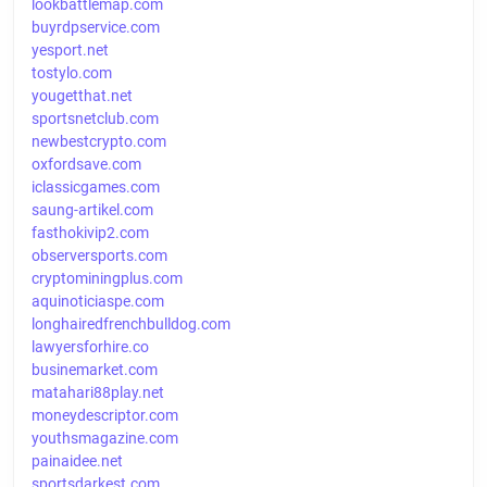
lookbattlemap.com
buyrdpservice.com
yesport.net
tostylo.com
yougetthat.net
sportsnetclub.com
newbestcrypto.com
oxfordsave.com
iclassicgames.com
saung-artikel.com
fasthokivip2.com
observersports.com
cryptominingplus.com
aquinoticiaspe.com
longhairedfrenchbulldog.com
lawyersforhire.co
businemarket.com
matahari88play.net
moneydescriptor.com
youthsmagazine.com
painaidee.net
sportsdarkest.com