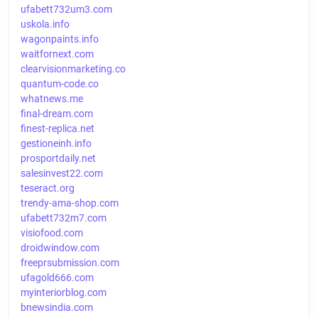
ufabett732um3.com
uskola.info
wagonpaints.info
waitfornext.com
clearvisionmarketing.co
quantum-code.co
whatnews.me
final-dream.com
finest-replica.net
gestioneinh.info
prosportdaily.net
salesinvest22.com
teseract.org
trendy-ama-shop.com
ufabett732m7.com
visiofood.com
droidwindow.com
freeprsubmission.com
ufagold666.com
myinteriorblog.com
bnewsindia.com