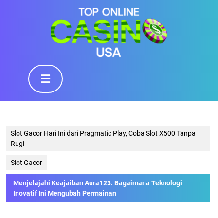
Skip
to
content
Skip
to
content
Open
Button
Slot Gacor Hari Ini dari Pragmatic Play, Coba Slot X500 Tanpa
Rugi
Slot Gacor
Menjelajahi Keajaiban Aura123: Bagaimana Teknologi
Inovatif Ini Mengubah Permainan