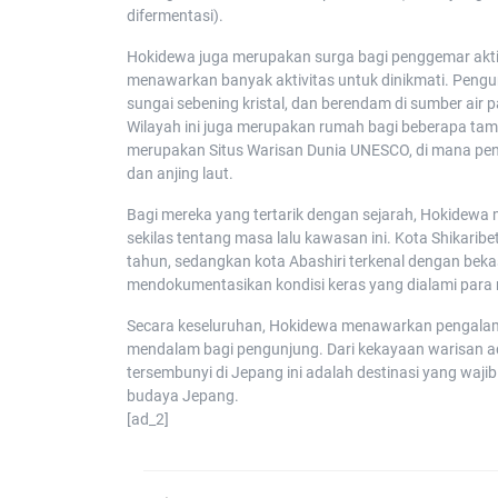
difermentasi).
Hokidewa juga merupakan surga bagi penggemar aktiv
menawarkan banyak aktivitas untuk dinikmati. Pengun
sungai sebening kristal, dan berendam di sumber air p
Wilayah ini juga merupakan rumah bagi beberapa tam
merupakan Situs Warisan Dunia UNESCO, di mana pengu
dan anjing laut.
Bagi mereka yang tertarik dengan sejarah, Hokidewa
sekilas tentang masa lalu kawasan ini. Kota Shikarib
tahun, sedangkan kota Abashiri terkenal dengan beka
mendokumentasikan kondisi keras yang dialami para 
Secara keseluruhan, Hokidewa menawarkan pengalam
mendalam bagi pengunjung. Dari kekayaan warisan 
tersembunyi di Jepang ini adalah destinasi yang wajib 
budaya Jepang.
[ad_2]
Post