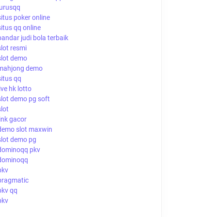
jurusqq
situs poker online
situs qq online
bandar judi bola terbaik
slot resmi
slot demo
mahjong demo
situs qq
live hk lotto
slot demo pg soft
slot
link gacor
demo slot maxwin
slot demo pg
dominoqq pkv
dominoqq
pkv
pragmatic
pkv qq
pkv