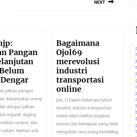
NEXT
Next
post:
njp:
Bagaimana
an Pangan
Ojol69
lanjutan
merevolusi
 Belum
industri
Panenjp:
 Dengar
transportasi
Pilihan
Bagaimana
online
ait pilihan pangan
Pangan
Ojol69
tan, kebanyakan orang
[ad_1] Dalam beberapa tahun
Berkelanjutan
merevolusi
iar dengan pilihan
terakhir, industri transportasi
yang
industri
duk organik, daging
online telah melihat lonjakan
i makan rumput, dan
Belum
transportasi
inovasi dan kemajuan yang telah
n nabati. Namun ada
mengubah cara orang berkeliling.
Anda
online