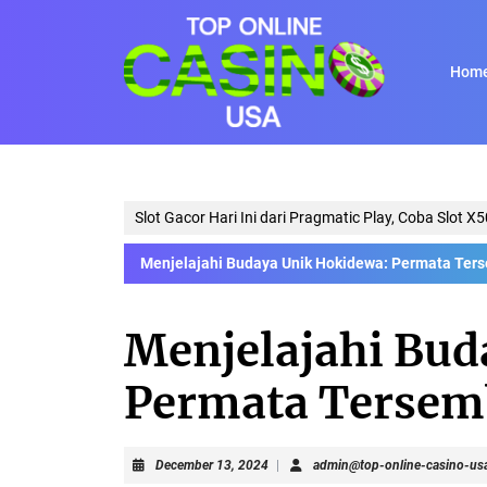
Skip
to
content
Hom
Skip
to
content
Slot Gacor Hari Ini dari Pragmatic Play, Coba Slot X
Menjelajahi Budaya Unik Hokidewa: Permata Ter
Menjelajahi Bud
Permata Tersemb
December
December 13, 2024
|
admin@top-online-casino-us
13,