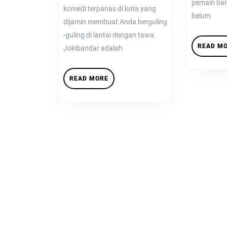
pemain ba
-
komedi terpanas di kota yang
belum
dijamin membuat Anda berguling
bahak
-guling di lantai dengan tawa.
dengan
READ M
Jokibandar adalah
Jokibandar:
Grup
READ
READ MORE
Komedi
MORE
Terpanas
di
Kota