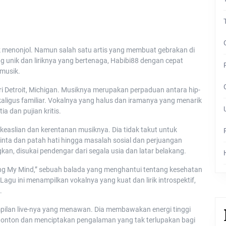
casino-
usa.com
tuk menonjol. Namun salah satu artis yang membuat gebrakan di
g unik dan liriknya yang bertenaga, Habibi88 dengan cepat
 musik.
i Detroit, Michigan. Musiknya merupakan perpaduan antara hip-
aligus familiar. Vokalnya yang halus dan iramanya yang menarik
 dan pujian kritis.
easlian dan kerentanan musiknya. Dia tidak takut untuk
 cinta dan patah hati hingga masalah sosial dan perjuangan
an, disukai pendengar dari segala usia dan latar belakang.
ing My Mind,” sebuah balada yang menghantui tentang kesehatan
agu ini menampilkan vokalnya yang kuat dan lirik introspektif,
.
mpilan live-nya yang menawan. Dia membawakan energi tinggi
onton dan menciptakan pengalaman yang tak terlupakan bagi