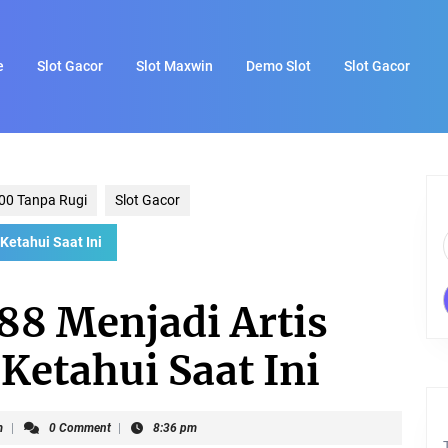
e
Slot Gacor
Slot Maxwin
Demo Slot
Slot Gacor
500 Tanpa Rugi
Slot Gacor
Ketahui Saat Ini
8 Menjadi Artis
Ketahui Saat Ini
admin@top-
m
|
0 Comment
|
8:36 pm
online-