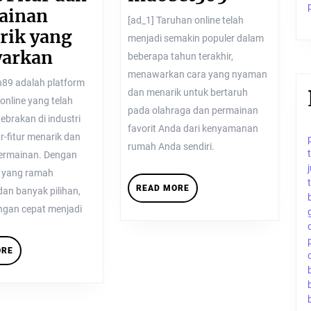
kegembir
ainan
[ad_1] Taruhan online telah
taruhan
rik yang
menjadi semakin populer dalam
Melepaskan
online
warkan
beberapa tahun terakhir,
Kekuatan
dengan
menawarkan cara yang nyaman
n89 adalah platform
dan menarik untuk bertaruh
Agen89:
indobet3
online yang telah
pada olahraga dan permainan
Melihat
brakan di industri
favorit Anda dari kenyamanan
Lebih
r-fitur menarik dan
rumah Anda sendiri.
ermainan. Dengan
Dekat
 yang ramah
Fitur
READ
READ MORE
an banyak pilihan,
dan
MORE
gan cepat menjadi
Permainan
Menarik
READ
ORE
yang
MORE
Ditawarkan