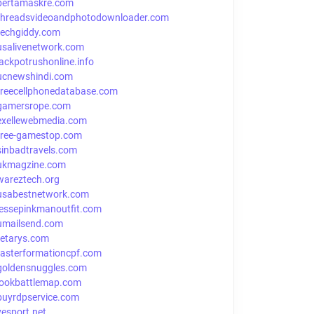
pertamaskre.com
threadsvideoandphotodownloader.com
techgiddy.com
usalivenetwork.com
jackpotrushonline.info
ucnewshindi.com
freecellphonedatabase.com
gamersrope.com
exellewebmedia.com
free-gamestop.com
sinbadtravels.com
ukmagzine.com
wareztech.org
usabestnetwork.com
jessepinkmanoutfit.com
umailsend.com
retarys.com
fasterformationcpf.com
goldensnuggles.com
lookbattlemap.com
buyrdpservice.com
yesport.net