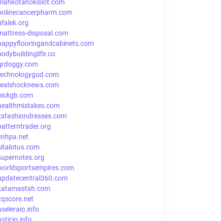
mahkotahokislot.com
onlinecancerpharm.com
ufalek.org
mattress-disposal.com
happyflooringandcabinets.com
bodybuildinglife.co
qrdoggy.com
technologygud.com
realshocknews.com
pickgb.com
healthmistakes.com
ksfashiondresses.com
patterntrader.org
cnhpa.net
sitalotus.com
supernotes.org
worldsportsempires.com
updatecentral360.com
katamastah.com
zqscore.net
aseleraio.info
asticio.info