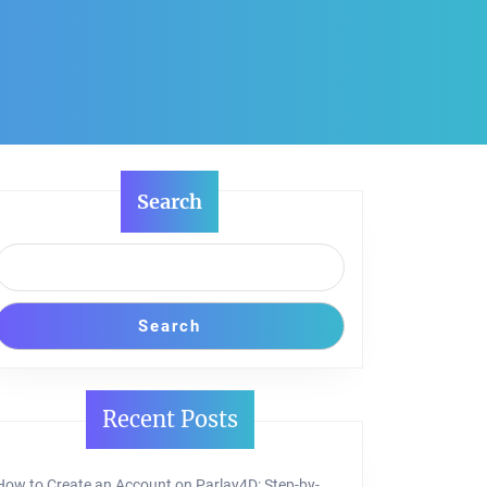
Search
Search
Recent Posts
How to Create an Account on Parlay4D: Step-by-