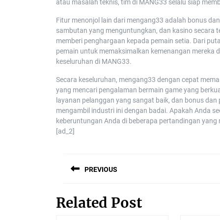
atau masalah teknis, tim di MANG33 selalu siap memb
Fitur menonjol lain dari mengang33 adalah bonus da
sambutan yang menguntungkan, dan kasino secara 
memberi penghargaan kepada pemain setia. Dari puta
pemain untuk memaksimalkan kemenangan mereka d
keseluruhan di MANG33.
Secara keseluruhan, mengang33 dengan cepat memanta
yang mencari pengalaman bermain game yang berkuali
layanan pelanggan yang sangat baik, dan bonus dan pr
mengambil industri ini dengan badai. Apakah Anda 
keberuntungan Anda di beberapa pertandingan yang m
[ad_2]
Post
navigation
PREVIOUS
Previous
post:
Related Post