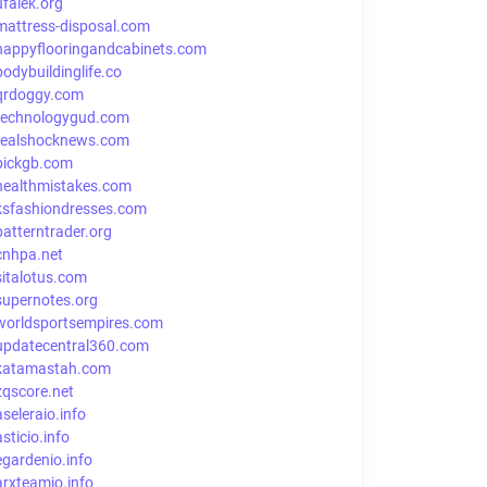
ufalek.org
mattress-disposal.com
happyflooringandcabinets.com
bodybuildinglife.co
qrdoggy.com
technologygud.com
realshocknews.com
pickgb.com
healthmistakes.com
ksfashiondresses.com
patterntrader.org
cnhpa.net
sitalotus.com
supernotes.org
worldsportsempires.com
updatecentral360.com
katamastah.com
zqscore.net
aseleraio.info
asticio.info
egardenio.info
arxteamio.info