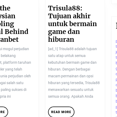
the
Trisula88:
ysian
Tujuan akhir
ling
untuk bermain
l Behind
game dan
Meet
Trisula88:
wanbet
hiburan
the
Tujuan
ui mogul perjudian
[ad_1] Trisula88 adalah tujuan
Malaysian
akhir
i belakang
satu atap untuk semua
Gambling
untuk
, platform taruhan
kebutuhan bermain game dan
e
Mogul
bermain
ler yang telah
hiburan. Dengan berbagai
nia perjudian oleh
macam permainan dan opsi
Behind
game
agai salah satu
hiburan yang tersedia, Trisula88
Jutawanbet
dan
paling sukses di
menawarkan sesuatu untuk
hiburan
 pria ini
semua orang. Apakah Anda
READ
READ
ORE
READ MORE
MORE
MORE