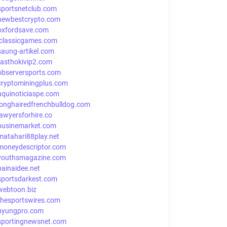
sportsnetclub.com
newbestcrypto.com
oxfordsave.com
iclassicgames.com
saung-artikel.com
fasthokivip2.com
observersports.com
cryptominingplus.com
aquinoticiaspe.com
longhairedfrenchbulldog.com
lawyersforhire.co
businemarket.com
matahari88play.net
moneydescriptor.com
youthsmagazine.com
painaidee.net
sportsdarkest.com
webtoon.biz
thesportswires.com
hyungpro.com
sportingnewsnet.com