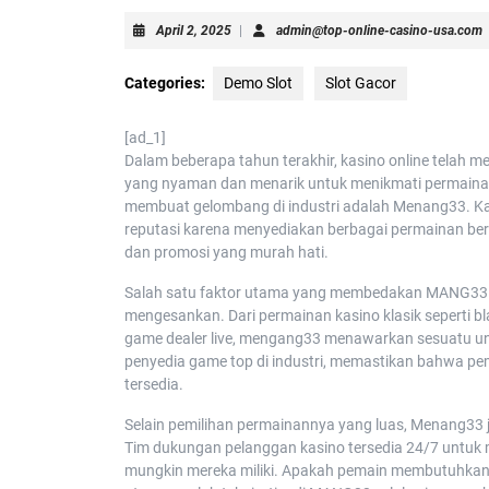
April
a
April 2, 2025
|
admin@top-online-casino-usa.com
2,
o
2025
c
Categories:
Demo Slot
Slot Gacor
u
[ad_1]
Dalam beberapa tahun terakhir, kasino online telah m
yang nyaman dan menarik untuk menikmati permainan k
membuat gelombang di industri adalah Menang33. Kasi
reputasi karena menyediakan berbagai permainan berk
dan promosi yang murah hati.
Salah satu faktor utama yang membedakan MANG33 da
mengesankan. Dari permainan kasino klasik seperti bl
game dealer live, mengang33 menawarkan sesuatu untu
penyedia game top di industri, memastikan bahwa pem
tersedia.
Selain pemilihan permainannya yang luas, Menang33
Tim dukungan pelanggan kasino tersedia 24/7 untu
mungkin mereka miliki. Apakah pemain membutuhkan 