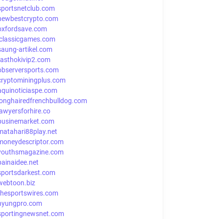
sportsnetclub.com
newbestcrypto.com
oxfordsave.com
iclassicgames.com
saung-artikel.com
fasthokivip2.com
observersports.com
cryptominingplus.com
aquinoticiaspe.com
longhairedfrenchbulldog.com
lawyersforhire.co
businemarket.com
matahari88play.net
moneydescriptor.com
youthsmagazine.com
painaidee.net
sportsdarkest.com
webtoon.biz
thesportswires.com
hyungpro.com
sportingnewsnet.com