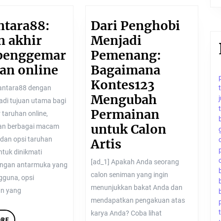
ntara88:
Dari Penghobi
n akhir
Menjadi
 penggemar
Pemenang:
Nusantara88:
an online
Bagaimana
tujuan
Kontes123
antara88 dengan
akhir
Mengubah
adi tujuan utama bagi
bagi
Permainan
taruhan online,
penggemar
untuk Calon
n berbagai macam
dan opsi taruhan
taruhan
Dari
Artis
ntuk dinikmati
online
Penghobi
[ad_1] Apakah Anda seorang
engan antarmuka yang
Menjadi
calon seniman yang ingin
guna, opsi
Pemenang:
menunjukkan bakat Anda dan
n yang
Bagaimana
mendapatkan pengakuan atas
karya Anda? Coba lihat
Kontes123
READ
ORE