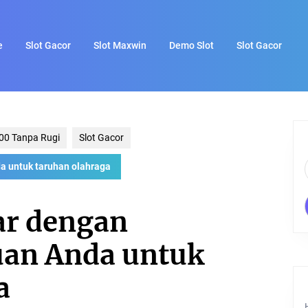
e
Slot Gacor
Slot Maxwin
Demo Slot
Slot Gacor
500 Tanpa Rugi
Slot Gacor
a untuk taruhan olahraga
r dengan
uan Anda untuk
a