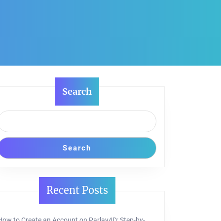
Search
Search
Recent Posts
How to Create an Account on Parlay4D: Step-by-