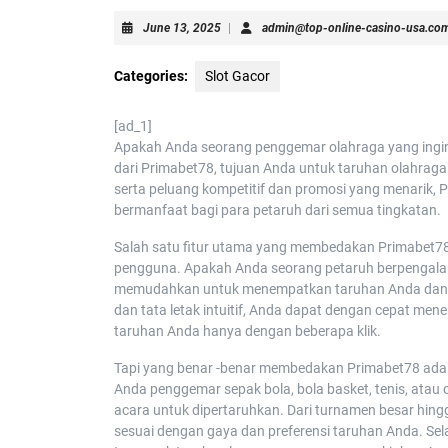
June
June 13, 2025
|
admin@top-online-casino-usa.co
13,
2025
Categories:
Slot Gacor
[ad_1]
Apakah Anda seorang penggemar olahraga yang ingin 
dari Primabet78, tujuan Anda untuk taruhan olahraga
serta peluang kompetitif dan promosi yang menari
bermanfaat bagi para petaruh dari semua tingkatan.
Salah satu fitur utama yang membedakan Primabet78
pengguna. Apakah Anda seorang petaruh berpengalam
memudahkan untuk menempatkan taruhan Anda dan me
dan tata letak intuitif, Anda dapat dengan cepat m
taruhan Anda hanya dengan beberapa klik.
Tapi yang benar -benar membedakan Primabet78 adala
Anda penggemar sepak bola, bola basket, tenis, atau
acara untuk dipertaruhkan. Dari turnamen besar hin
sesuai dengan gaya dan preferensi taruhan Anda. Sel