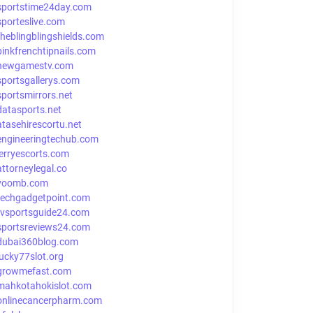
sportstime24day.com
sporteslive.com
theblingblingshields.com
pinkfrenchtipnails.com
newgamestv.com
sportsgallerys.com
sportsmirrors.net
datasports.net
atasehirescortu.net
engineeringtechub.com
jerryescorts.com
attorneylegal.co
voomb.com
techgadgetpoint.com
tvsportsguide24.com
sportsreviews24.com
dubai360blog.com
lucky77slot.org
growmefast.com
mahkotahokislot.com
onlinecancerpharm.com