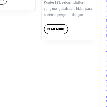
Kontes123, sebuah platform
Mengubah
MORE
yang mengubah cara hidup para
Permainan
seniman penghobi dengan
untuk
Calon
READ
READ MORE
Artis
MORE