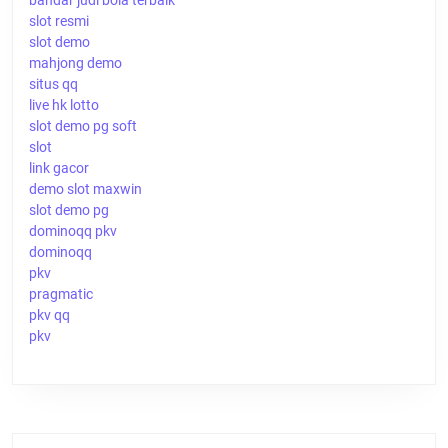
slot resmi
slot demo
mahjong demo
situs qq
live hk lotto
slot demo pg soft
slot
link gacor
demo slot maxwin
slot demo pg
dominoqq pkv
dominoqq
pkv
pragmatic
pkv qq
pkv