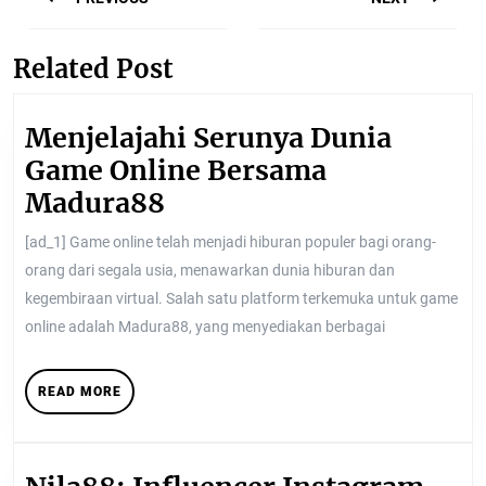
Previous
Next
post:
post:
Related Post
Menjelajahi Serunya Dunia
Game Online Bersama
Menjelajahi
Madura88
Serunya
[ad_1] Game online telah menjadi hiburan populer bagi orang-
Dunia
orang dari segala usia, menawarkan dunia hiburan dan
Game
kegembiraan virtual. Salah satu platform terkemuka untuk game
Online
online adalah Madura88, yang menyediakan berbagai
Bersama
Madura88
READ
READ MORE
MORE