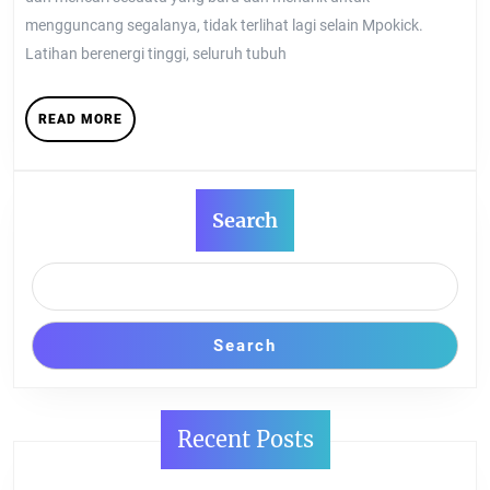
tubuh
mengguncang segalanya, tidak terlihat lagi selain Mpokick.
pamungkas
Latihan berenergi tinggi, seluruh tubuh
yang
perlu
READ
READ MORE
MORE
Anda
coba
Search
Search
Recent Posts