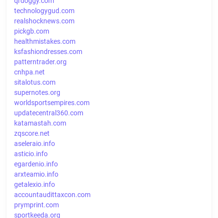
qrdoggy.com
technologygud.com
realshocknews.com
pickgb.com
healthmistakes.com
ksfashiondresses.com
patterntrader.org
cnhpa.net
sitalotus.com
supernotes.org
worldsportsempires.com
updatecentral360.com
katamastah.com
zqscore.net
aseleraio.info
asticio.info
egardenio.info
arxteamio.info
getalexio.info
accountaudittaxcon.com
prymprint.com
sportkeeda.org