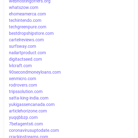
webhostingoffers.org
whatszow.com
ehomeamerca.com
techintendo.com
techgreenpure.com
bestdropshipstore.com
cartelreviews.com
surfsway.com
nailartproduct.com
digitactseed.com
lvlcraft.com
90secondmoneyloans.com
xenmicro.com
rodrovers.com
tripssolution.com
satta-king-india.com
yukigassencanada.com
articlehorizone.com
yuqqbbzp.com
7betagents6.com
coronavirusuptodate.com
crackinstreams.com