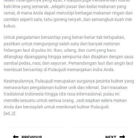
Selain hidangannya yang lezat, Pulaujudi juga menawarkan kuliner
kaki lima yang semarak. Jelajahi pasar dan kedai makanan yang
ramai, di mana Anda dapat mencicipi berbagai makanan ringan dan
camilan seperti sate, tahu goreng renyah, dan semangkuk kuah mie
kukus.
Untuk pengalaman bersantap yang benar-benar tak terlupakan,
pastikan untuk mengunjungi salah satu dari banyak restoran
hidangan laut di pulau ini. Ikan, udang, dan cumi yang baru
ditangkap dipanggang hingga sempurna dan disajikan dengan saus
sambal pedas, nasi, dan sayuran. Pemandangan laut dan angin laut
membuat bersantap di Pulaujudi memanjakan indra Anda.
Kesimpulannya, Pulaujudi merupakan surganya pecinta kuliner yang
menawarkan pengalaman kuliner unik dan nikmat. Dari masakan
tradisional Indonesia hingga cita rasa internasional, pulau ini
memiliki sesuatu untuk semua orang. Jadi siapkan selera makan
Anda dan bersiaplah untuk menikmati kuliner Pulaujudi.
[ad_2]
Post
navigation
PREVIOUS
NEXT