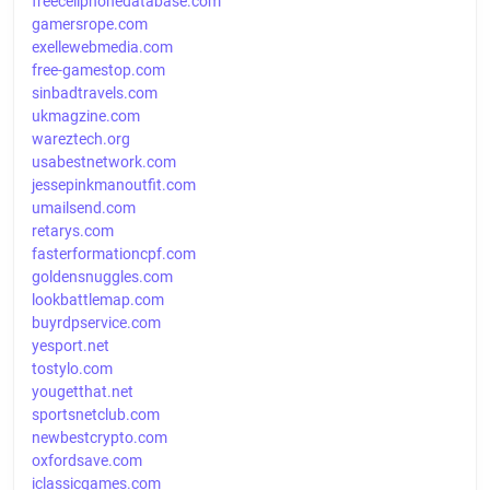
freecellphonedatabase.com
gamersrope.com
exellewebmedia.com
free-gamestop.com
sinbadtravels.com
ukmagzine.com
wareztech.org
usabestnetwork.com
jessepinkmanoutfit.com
umailsend.com
retarys.com
fasterformationcpf.com
goldensnuggles.com
lookbattlemap.com
buyrdpservice.com
yesport.net
tostylo.com
yougetthat.net
sportsnetclub.com
newbestcrypto.com
oxfordsave.com
iclassicgames.com