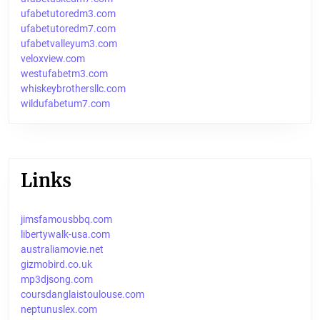
ufabetutoredm3.com
ufabetutoredm7.com
ufabetvalleyum3.com
veloxview.com
westufabetm3.com
whiskeybrothersllc.com
wildufabetum7.com
Links
jimsfamousbbq.com
libertywalk-usa.com
australiamovie.net
gizmobird.co.uk
mp3djsong.com
coursdanglaistoulouse.com
neptunuslex.com