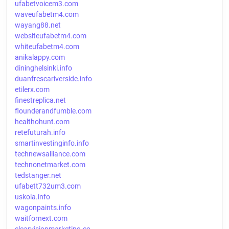
ufabetvoicem3.com
waveufabetm4.com
wayang88.net
websiteufabetm4.com
whiteufabetm4.com
anikalappy.com
dininghelsinki.info
duanfrescariverside.info
etilerx.com
finestreplica.net
flounderandfumble.com
healthohunt.com
retefuturah.info
smartinvestinginfo.info
technewsalliance.com
technonetmarket.com
tedstanger.net
ufabett732um3.com
uskola.info
wagonpaints.info
waitfornext.com
clearvisionmarketing.co