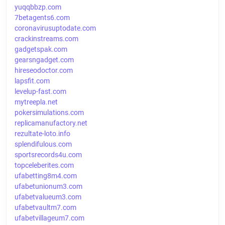
yuqqbbzp.com
7betagents6.com
coronavirusuptodate.com
crackinstreams.com
gadgetspak.com
gearsngadget.com
hireseodoctor.com
lapsfit.com
levelup-fast.com
mytreepla.net
pokersimulations.com
replicamanufactory.net
rezultate-loto.info
splendifulous.com
sportsrecords4u.com
topceleberites.com
ufabetting8m4.com
ufabetunionum3.com
ufabetvalueum3.com
ufabetvaultm7.com
ufabetvillageum7.com