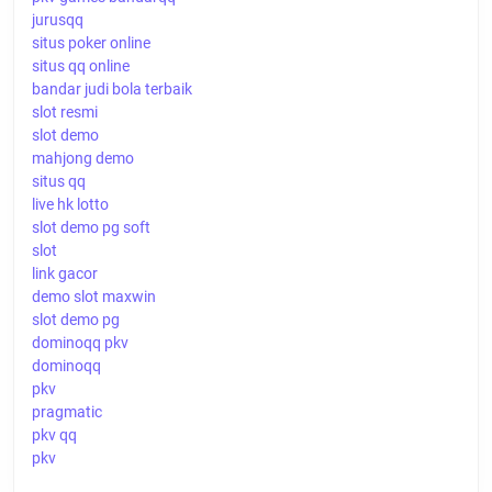
jurusqq
situs poker online
situs qq online
bandar judi bola terbaik
slot resmi
slot demo
mahjong demo
situs qq
live hk lotto
slot demo pg soft
slot
link gacor
demo slot maxwin
slot demo pg
dominoqq pkv
dominoqq
pkv
pragmatic
pkv qq
pkv