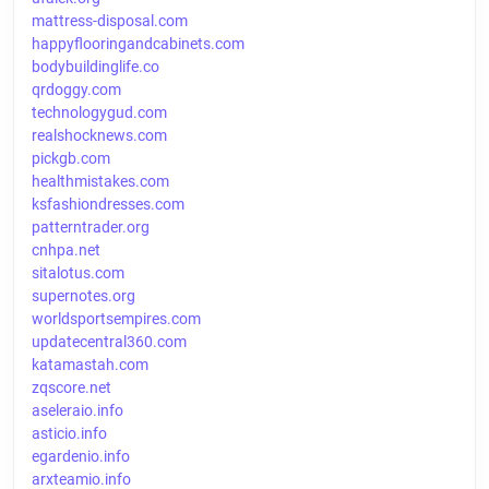
mattress-disposal.com
happyflooringandcabinets.com
bodybuildinglife.co
qrdoggy.com
technologygud.com
realshocknews.com
pickgb.com
healthmistakes.com
ksfashiondresses.com
patterntrader.org
cnhpa.net
sitalotus.com
supernotes.org
worldsportsempires.com
updatecentral360.com
katamastah.com
zqscore.net
aseleraio.info
asticio.info
egardenio.info
arxteamio.info