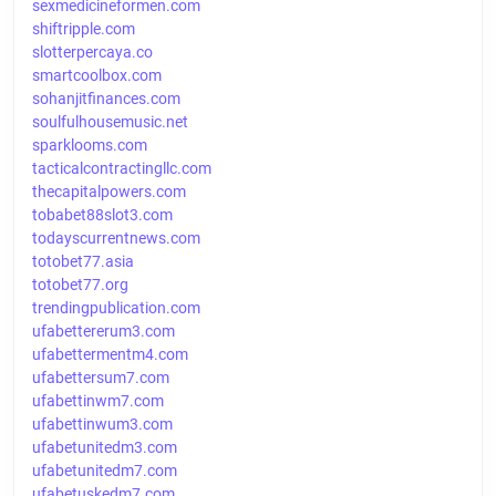
sexmedicineformen.com
shiftripple.com
slotterpercaya.co
smartcoolbox.com
sohanjitfinances.com
soulfulhousemusic.net
sparklooms.com
tacticalcontractingllc.com
thecapitalpowers.com
tobabet88slot3.com
todayscurrentnews.com
totobet77.asia
totobet77.org
trendingpublication.com
ufabettererum3.com
ufabettermentm4.com
ufabettersum7.com
ufabettinwm7.com
ufabettinwum3.com
ufabetunitedm3.com
ufabetunitedm7.com
ufabetuskedm7.com