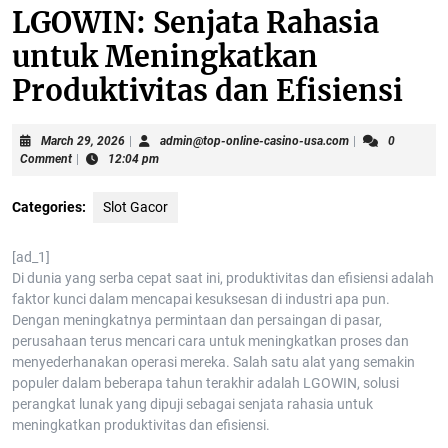
LGOWIN: Senjata Rahasia
untuk Meningkatkan
Produktivitas dan Efisiensi
March
admin@top-
March 29, 2026
|
admin@top-online-casino-usa.com
|
0
29,
online-
Comment
|
12:04 pm
2026
casino-
usa.com
Categories:
Slot Gacor
[ad_1]
Di dunia yang serba cepat saat ini, produktivitas dan efisiensi adalah
faktor kunci dalam mencapai kesuksesan di industri apa pun.
Dengan meningkatnya permintaan dan persaingan di pasar,
perusahaan terus mencari cara untuk meningkatkan proses dan
menyederhanakan operasi mereka. Salah satu alat yang semakin
populer dalam beberapa tahun terakhir adalah LGOWIN, solusi
perangkat lunak yang dipuji sebagai senjata rahasia untuk
meningkatkan produktivitas dan efisiensi.