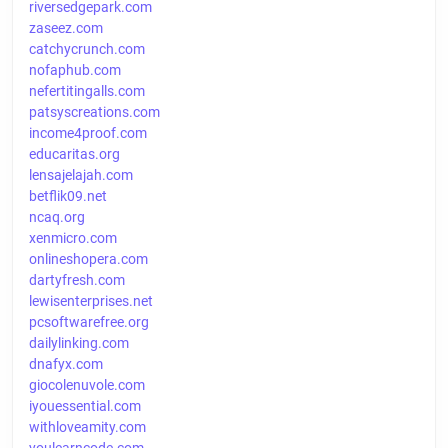
riversedgepark.com
zaseez.com
catchycrunch.com
nofaphub.com
nefertitingalls.com
patsyscreations.com
income4proof.com
educaritas.org
lensajelajah.com
betflik09.net
ncaq.org
xenmicro.com
onlineshopera.com
dartyfresh.com
lewisenterprises.net
pcsoftwarefree.org
dailylinking.com
dnafyx.com
giocolenuvole.com
iyouessential.com
withloveamity.com
youlearncode.com