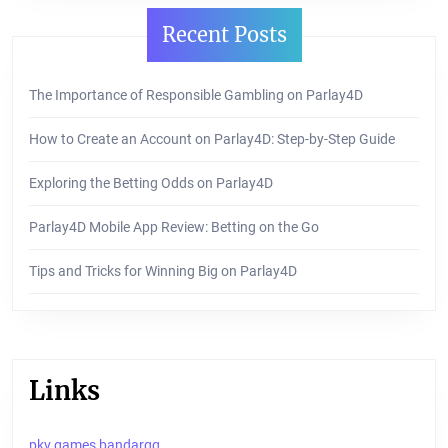
Recent Posts
The Importance of Responsible Gambling on Parlay4D
How to Create an Account on Parlay4D: Step-by-Step Guide
Exploring the Betting Odds on Parlay4D
Parlay4D Mobile App Review: Betting on the Go
Tips and Tricks for Winning Big on Parlay4D
Links
pkv games bandarqq