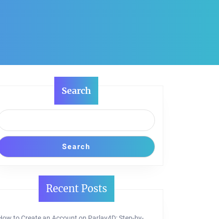
Search
Search
Recent Posts
How to Create an Account on Parlay4D: Step-by-