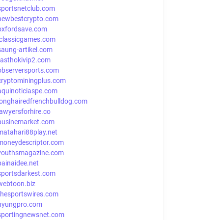
sportsnetclub.com
newbestcrypto.com
oxfordsave.com
iclassicgames.com
saung-artikel.com
fasthokivip2.com
observersports.com
cryptominingplus.com
aquinoticiaspe.com
longhairedfrenchbulldog.com
lawyersforhire.co
businemarket.com
matahari88play.net
moneydescriptor.com
youthsmagazine.com
painaidee.net
sportsdarkest.com
webtoon.biz
thesportswires.com
hyungpro.com
sportingnewsnet.com