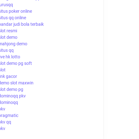
jurusqq
situs poker online
situs qq online
bandar judi bola terbaik
slot resmi
slot demo
mahjong demo
situs qq
live hk lotto
slot demo pg soft
slot
link gacor
demo slot maxwin
slot demo pg
dominoqq pkv
dominoqq
pkv
pragmatic
pkv qq
pkv