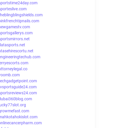
sportstime24day.com
sporteslive.com
theblingblingshields.com
pinkfrenchtipnails.com
newgamestv.com
sportsgallerys.com
sportsmirrors.net
datasports.net
atasehirescortu.net
engineeringtechub.com
jerryescorts.com
attorneylegal.co
voomb.com
techgadgetpoint.com
tvsportsguide24.com
sportsreviews24.com
dubai360blog.com
lucky77slot.org
growmefast.com
mahkotahokislot.com
onlinecancerpharm.com