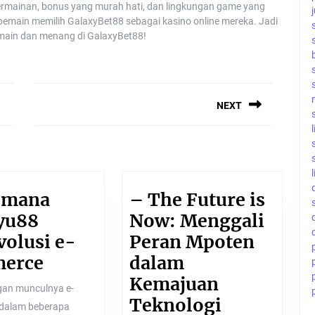
permainan, bonus yang murah hati, dan lingkungan game yang
emain memilih GalaxyBet88 sebagai kasino online mereka. Jadi
rmain dan menang di GalaxyBet88!
NEXT
Next
post:
imana
– The Future is
yu88
Now: Menggali
olusi e-
Peran Mpoten
Bagaimana
erce
dalam
Rahayu88
Kemajuan
gan munculnya e-
merevolusi
–
Teknologi
dalam beberapa