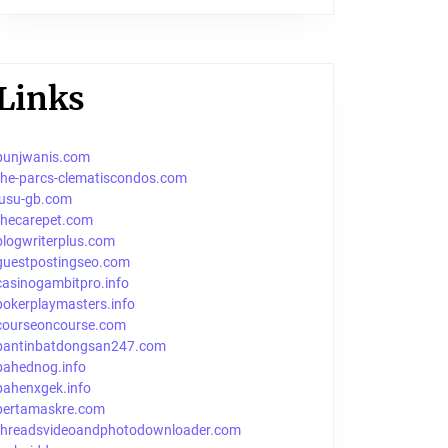
Links
punjwanis.com
the-parcs-clematiscondos.com
jusu-gb.com
thecarepet.com
blogwriterplus.com
guestpostingseo.com
casinogambitpro.info
pokerplaymasters.info
courseoncourse.com
bantinbatdongsan247.com
bahednog.info
bahenxgek.info
pertamaskre.com
threadsvideoandphotodownloader.com