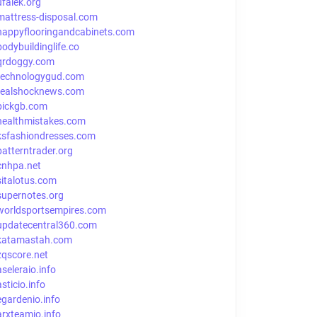
ufalek.org
mattress-disposal.com
happyflooringandcabinets.com
bodybuildinglife.co
qrdoggy.com
technologygud.com
realshocknews.com
pickgb.com
healthmistakes.com
ksfashiondresses.com
patterntrader.org
cnhpa.net
sitalotus.com
supernotes.org
worldsportsempires.com
updatecentral360.com
katamastah.com
zqscore.net
aseleraio.info
asticio.info
egardenio.info
arxteamio.info