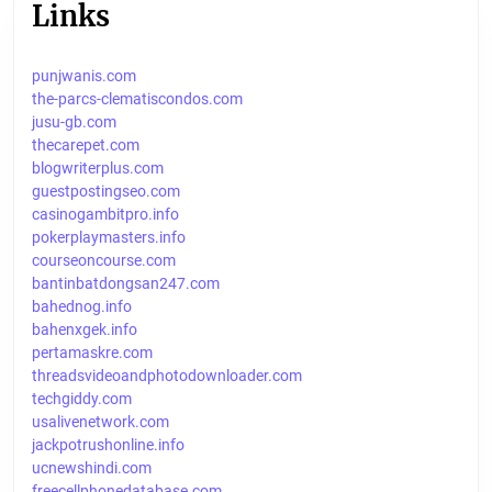
Links
punjwanis.com
the-parcs-clematiscondos.com
jusu-gb.com
thecarepet.com
blogwriterplus.com
guestpostingseo.com
casinogambitpro.info
pokerplaymasters.info
courseoncourse.com
bantinbatdongsan247.com
bahednog.info
bahenxgek.info
pertamaskre.com
threadsvideoandphotodownloader.com
techgiddy.com
usalivenetwork.com
jackpotrushonline.info
ucnewshindi.com
freecellphonedatabase.com