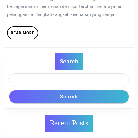
untuk
berbagai macam permainan dan opsi taruhan, serta layanan
taruhan
pelanggan dan langkah -langkah keamanan yang sangat
kasino
dan
READ
READ MORE
MORE
olahraga
online
Search
Search
Recent Posts