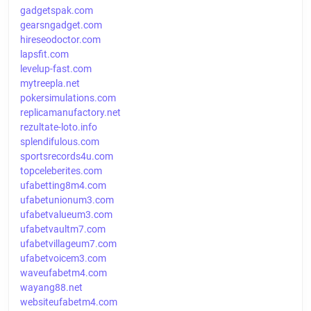
gadgetspak.com
gearsngadget.com
hireseodoctor.com
lapsfit.com
levelup-fast.com
mytreepla.net
pokersimulations.com
replicamanufactory.net
rezultate-loto.info
splendifulous.com
sportsrecords4u.com
topceleberites.com
ufabetting8m4.com
ufabetunionum3.com
ufabetvalueum3.com
ufabetvaultm7.com
ufabetvillageum7.com
ufabetvoicem3.com
waveufabetm4.com
wayang88.net
websiteufabetm4.com