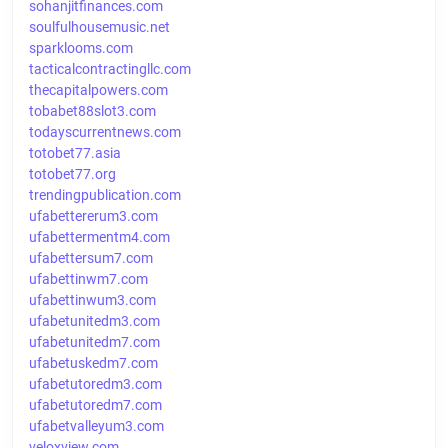
sohanjitfinances.com
soulfulhousemusic.net
sparklooms.com
tacticalcontractingllc.com
thecapitalpowers.com
tobabet88slot3.com
todayscurrentnews.com
totobet77.asia
totobet77.org
trendingpublication.com
ufabettererum3.com
ufabettermentm4.com
ufabettersum7.com
ufabettinwm7.com
ufabettinwum3.com
ufabetunitedm3.com
ufabetunitedm7.com
ufabetuskedm7.com
ufabetutoredm3.com
ufabetutoredm7.com
ufabetvalleyum3.com
veloxview.com