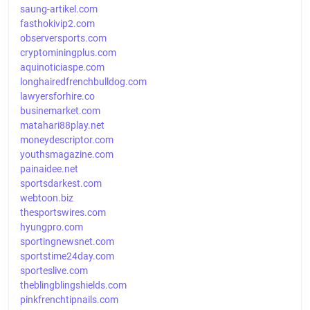
saung-artikel.com
fasthokivip2.com
observersports.com
cryptominingplus.com
aquinoticiaspe.com
longhairedfrenchbulldog.com
lawyersforhire.co
businemarket.com
matahari88play.net
moneydescriptor.com
youthsmagazine.com
painaidee.net
sportsdarkest.com
webtoon.biz
thesportswires.com
hyungpro.com
sportingnewsnet.com
sportstime24day.com
sporteslive.com
theblingblingshields.com
pinkfrenchtipnails.com