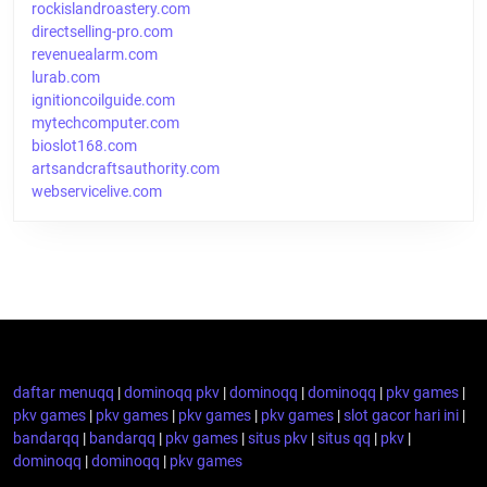
rockislandroastery.com
directselling-pro.com
revenuealarm.com
lurab.com
ignitioncoilguide.com
mytechcomputer.com
bioslot168.com
artsandcraftsauthority.com
webservicelive.com
daftar menuqq
|
dominoqq pkv
|
dominoqq
|
dominoqq
|
pkv games
|
pkv games
|
pkv games
|
pkv games
|
pkv games
|
slot gacor hari ini
|
bandarqq
|
bandarqq
|
pkv games
|
situs pkv
|
situs qq
|
pkv
|
dominoqq
|
dominoqq
|
pkv games