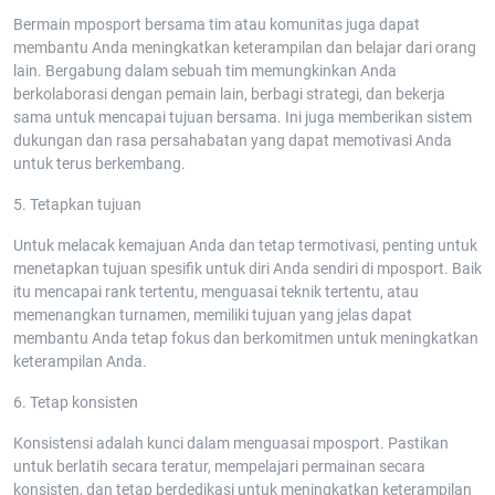
Bermain mposport bersama tim atau komunitas juga dapat
membantu Anda meningkatkan keterampilan dan belajar dari orang
lain. Bergabung dalam sebuah tim memungkinkan Anda
berkolaborasi dengan pemain lain, berbagi strategi, dan bekerja
sama untuk mencapai tujuan bersama. Ini juga memberikan sistem
dukungan dan rasa persahabatan yang dapat memotivasi Anda
untuk terus berkembang.
5. Tetapkan tujuan
Untuk melacak kemajuan Anda dan tetap termotivasi, penting untuk
menetapkan tujuan spesifik untuk diri Anda sendiri di mposport. Baik
itu mencapai rank tertentu, menguasai teknik tertentu, atau
memenangkan turnamen, memiliki tujuan yang jelas dapat
membantu Anda tetap fokus dan berkomitmen untuk meningkatkan
keterampilan Anda.
6. Tetap konsisten
Konsistensi adalah kunci dalam menguasai mposport. Pastikan
untuk berlatih secara teratur, mempelajari permainan secara
konsisten, dan tetap berdedikasi untuk meningkatkan keterampilan