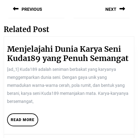
navigation
PREVIOUS
NEXT
Previous
Next
post:
post:
Related Post
Menjelajahi Dunia Karya Seni
Me
Kuda189 yang Penuh Semangat
Du
[ad_1] Kuda189 adalah seniman berbakat yang karyanya
Ka
menggemparkan dunia seni. Dengan gaya unik yang
Se
memadukan warna-warna cerah, pola rumit, dan bentuk yang
Ku
berani, karya seni Kuda189 memanjakan mata. Karya-karyanya
bersemangat,
ya
P
READ
READ MORE
Se
MORE