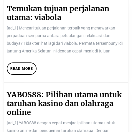
Temukan tujuan perjalanan
Temukan
utama: viabola
tujuan
[ad_1] Mencari tujuan perjalanan terbaik yang menawarkan
perjalanan
perpaduan sempurna antara petualangan, relaksasi, dan
utama:
budaya? Tidak terlihat lagi dari viabola. Permata tersembunyi di
viabola
jantung Amerika Selatan ini dengan cepat menjadi tujuan
READ
READ MORE
MORE
YABOS88: Pilihan utama untuk
taruhan kasino dan olahraga
YABOS88:
online
Pilihan
[ad_1] YABOS88 dengan cepat menjadi pilihan utama untuk
utama
kasino online dan penggemar taruhan olahraga. Dengan