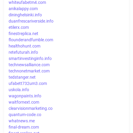
whiteufabetm4.com
anikalappy.com
dininghelsinki.info
duanfrescariverside.info
etilerx.com
finestreplica.net
flounderandfumble.com
healthohunt.com
retefuturah.info
smartinvestinginfo.info
technewsalliance.com
technonetmarket.com
tedstanger.net
ufabett732um3.com
uskola.info
wagonpaints.info
waitfornext.com
clearvisionmarketing.co
quantum-code.co
whatnews.me
final-dream.com