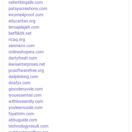
nefertitingalls.com
patsyscreations.com
income4proof.com
educaritas.org
lensajelajah.com
betflik09.net
ncaq.org
xenmicro.com
onlineshopera.com
dartyfresh.com
lewisenterprises.net
pcsoftwarefree.org
dailylinking.com
dnafyx.com
giocolenuvole.com
iyouessential.com
withloveamity.com
youlearncode.com
fxyatirim.com
abbuguide.com
technologyresult.com