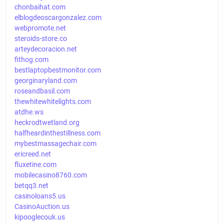
chonbaihat.com
elblogdeoscargonzalez.com
webpromote.net
steroids-store.co
arteydecoracion.net
fithog.com
bestlaptopbestmonitor.com
georginaryland.com
roseandbasil.com
thewhitewhitelights.com
atdhe.ws
heckrodtwetland.org
halfheardinthestillness.com
mybestmassagechair.com
ericreed.net
fluxetine.com
mobilecasino8760.com
betqq3.net
casinoloans5.us
CasinoAuction.us
kipooglecouk.us