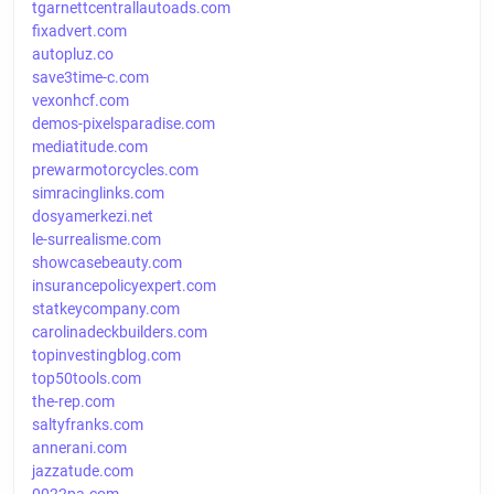
tgarnettcentrallautoads.com
fixadvert.com
autopluz.co
save3time-c.com
vexonhcf.com
demos-pixelsparadise.com
mediatitude.com
prewarmotorcycles.com
simracinglinks.com
dosyamerkezi.net
le-surrealisme.com
showcasebeauty.com
insurancepolicyexpert.com
statkeycompany.com
carolinadeckbuilders.com
topinvestingblog.com
top50tools.com
the-rep.com
saltyfranks.com
annerani.com
jazzatude.com
0022pa.com