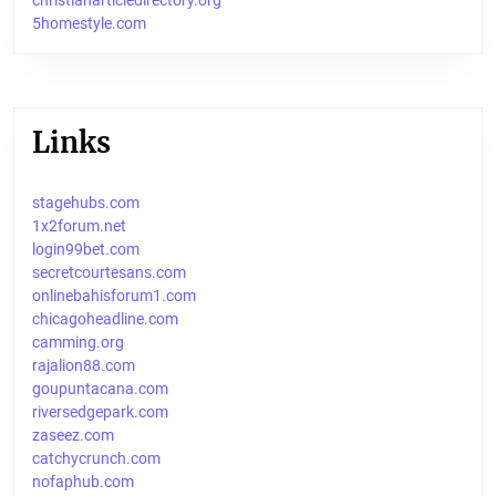
5homestyle.com
Links
stagehubs.com
1x2forum.net
login99bet.com
secretcourtesans.com
onlinebahisforum1.com
chicagoheadline.com
camming.org
rajalion88.com
goupuntacana.com
riversedgepark.com
zaseez.com
catchycrunch.com
nofaphub.com