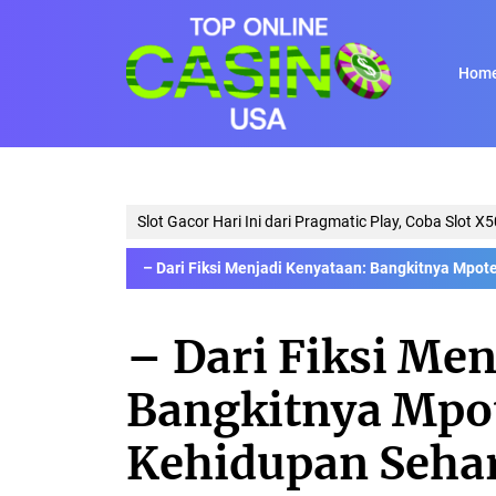
Skip
to
content
Hom
Skip
to
content
Slot Gacor Hari Ini dari Pragmatic Play, Coba Slot X
– Dari Fiksi Menjadi Kenyataan: Bangkitnya Mpot
– Dari Fiksi Men
Bangkitnya Mpo
Kehidupan Sehar