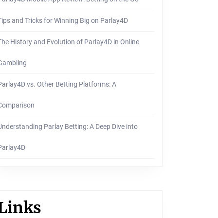
Tips and Tricks for Winning Big on Parlay4D
The History and Evolution of Parlay4D in Online
Gambling
Parlay4D vs. Other Betting Platforms: A
Comparison
Understanding Parlay Betting: A Deep Dive into
Parlay4D
Links