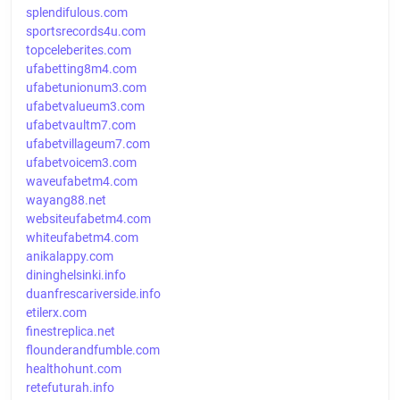
splendifulous.com
sportsrecords4u.com
topceleberites.com
ufabetting8m4.com
ufabetunionum3.com
ufabetvalueum3.com
ufabetvaultm7.com
ufabetvillageum7.com
ufabetvoicem3.com
waveufabetm4.com
wayang88.net
websiteufabetm4.com
whiteufabetm4.com
anikalappy.com
dininghelsinki.info
duanfrescariverside.info
etilerx.com
finestreplica.net
flounderandfumble.com
healthohunt.com
retefuturah.info