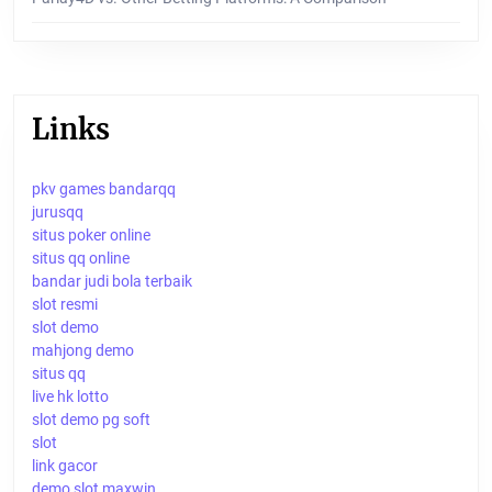
Links
pkv games bandarqq
jurusqq
situs poker online
situs qq online
bandar judi bola terbaik
slot resmi
slot demo
mahjong demo
situs qq
live hk lotto
slot demo pg soft
slot
link gacor
demo slot maxwin