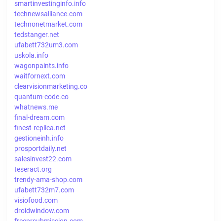
smartinvestinginfo.info
technewsalliance.com
technonetmarket.com
tedstanger.net
ufabett732um3.com
uskola.info
wagonpaints.info
waitfornext.com
clearvisionmarketing.co
quantum-code.co
whatnews.me
final-dream.com
finest-replica.net
gestioneinh.info
prosportdaily.net
salesinvest22.com
teseract.org
trendy-ama-shop.com
ufabett732m7.com
visiofood.com
droidwindow.com
freeprsubmission.com