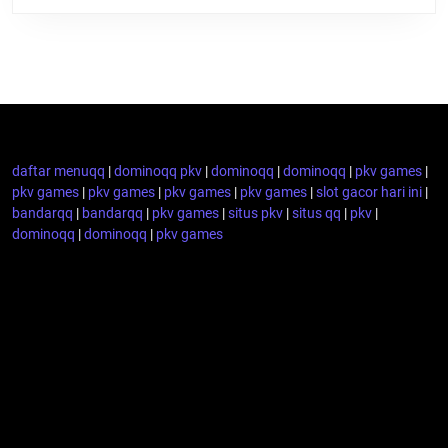
daftar menuqq
|
dominoqq pkv
|
dominoqq
|
dominoqq
|
pkv games
|
pkv games
|
pkv games
|
pkv games
|
pkv games
|
slot gacor hari ini
|
bandarqq
|
bandarqq
|
pkv games
|
situs pkv
|
situs qq
|
pkv
|
dominoqq
|
dominoqq
|
pkv games