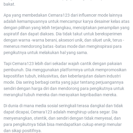
bakat.
Apa yang membedakan Cemara123 dari influencer mode lainnya
adalah kemampuannya untuk mencampur karya desainer kelas atas
dengan pilihan yang lebih terjangkau, menciptakan penampilan yang
aspiratif dan dapat diakses. Dia tidak takut untuk bereksperimen
dengan warna -warna berani, aksesori unik, dan siluet unik, terus -
menerus mendorong batas -batas mode dan menginspirasi para
pengikutnya untuk melakukan hal yang sama.
Tapi Cemara123 lebih dari sekadar wajah cantik dengan pakaian
pembunuh. Dia menggunakan platformnya untuk mempromosikan
kepositifan tubuh, inklusivitas, dan keberlanjutan dalam industri
mode. Dia sering berbagi cerita yang jujur ​​tentang perjuangannya
sendiri dengan harga diri dan mendorong para pengikutnya untuk
merangkul tubuh mereka dan merayakan kepribadian mereka.
Di dunia di mana media sosial seringkali terasa dangkal dan tidak
dapat dicapai, Cemara123 adalah menghirup udara segar. Dia
menyenangkan, otentik, dan sendiri dengan tidak menyesal, dan
para pengikutnya tidak bisa mendapatkan cukup energi menular
dan sikap positifnya.