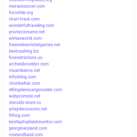
moraessoccer.com
forochile.org
chart-track.com
wonderfultraveling.com
promocioname.net
wimaxworld.com
freeonlinecricketgames.net
bestcashing.biz
firerestrictions.us
archiesbrooklyn.com
muambeiros.net
infozblog.com
chonbaihat.com
elblogdeoscargonzalez.com
webpromote.net
steroids-store.co
arteydecoracion.net
fithog.com
bestlaptopbestmonitor.com
georginaryland.com
roseandbasil.com