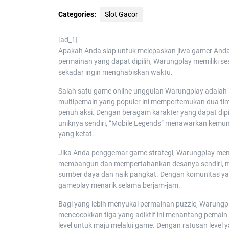
2026
Categories:
Slot Gacor
[ad_1]
Apakah Anda siap untuk melepaskan jiwa gamer Anda
permainan yang dapat dipilih, Warungplay memiliki s
sekadar ingin menghabiskan waktu.
Salah satu game online unggulan Warungplay adalah 
multipemain yang populer ini mempertemukan dua tim 
penuh aksi. Dengan beragam karakter yang dapat di
uniknya sendiri, “Mobile Legends” menawarkan kemun
yang ketat.
Jika Anda penggemar game strategi, Warungplay meny
membangun dan mempertahankan desanya sendiri, me
sumber daya dan naik pangkat. Dengan komunitas ya
gameplay menarik selama berjam-jam.
Bagi yang lebih menyukai permainan puzzle, Warung
mencocokkan tiga yang adiktif ini menantang pemai
level untuk maju melalui game. Dengan ratusan level