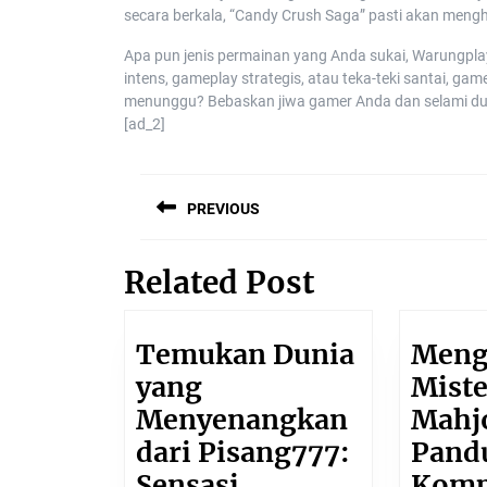
secara berkala, “Candy Crush Saga” pasti akan meng
Apa pun jenis permainan yang Anda sukai, Warungpla
intens, gameplay strategis, atau teka-teki santai, 
menunggu? Bebaskan jiwa gamer Anda dan selami dun
[ad_2]
Post
navigation
PREVIOUS
Previous
post:
Related Post
Temukan Dunia
Meng
yang
Miste
Menyenangkan
Mahj
dari Pisang777:
Pand
Sensasi
Komp