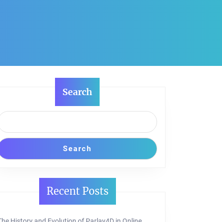
Search
Search
Recent Posts
The History and Evolution of Parlay4D in Online