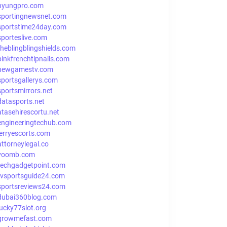
hyungpro.com
sportingnewsnet.com
sportstime24day.com
sporteslive.com
theblingblingshields.com
pinkfrenchtipnails.com
newgamestv.com
sportsgallerys.com
sportsmirrors.net
datasports.net
atasehirescortu.net
engineeringtechub.com
jerryescorts.com
attorneylegal.co
voomb.com
techgadgetpoint.com
tvsportsguide24.com
sportsreviews24.com
dubai360blog.com
lucky77slot.org
growmefast.com