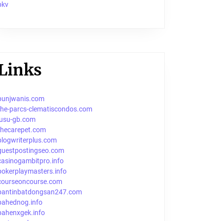
pkv
Links
an
punjwanis.com
the-parcs-clematiscondos.com
jusu-gb.com
thecarepet.com
blogwriterplus.com
guestpostingseo.com
casinogambitpro.info
pokerplaymasters.info
courseoncourse.com
bantinbatdongsan247.com
bahednog.info
bahenxgek.info