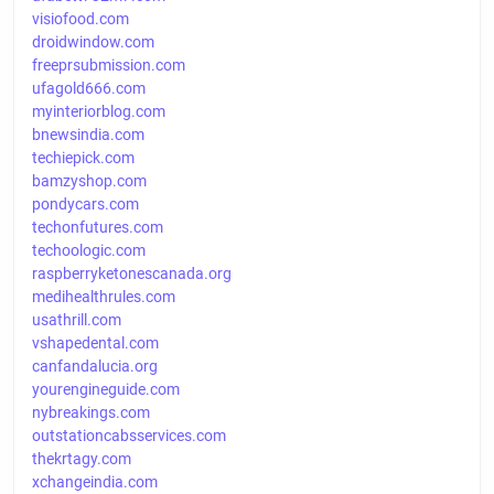
visiofood.com
droidwindow.com
freeprsubmission.com
ufagold666.com
myinteriorblog.com
bnewsindia.com
techiepick.com
bamzyshop.com
pondycars.com
techonfutures.com
techoologic.com
raspberryketonescanada.org
medihealthrules.com
usathrill.com
vshapedental.com
canfandalucia.org
yourengineguide.com
nybreakings.com
outstationcabsservices.com
thekrtagy.com
xchangeindia.com