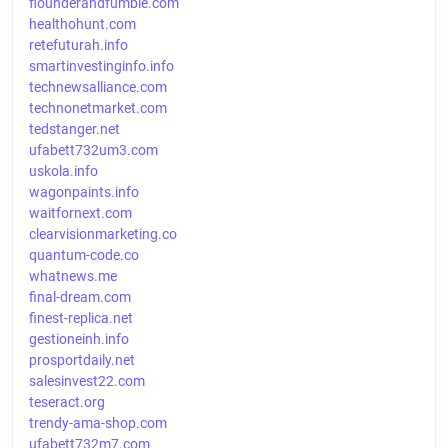
flounderandfumble.com
healthohunt.com
retefuturah.info
smartinvestinginfo.info
technewsalliance.com
technonetmarket.com
tedstanger.net
ufabett732um3.com
uskola.info
wagonpaints.info
waitfornext.com
clearvisionmarketing.co
quantum-code.co
whatnews.me
final-dream.com
finest-replica.net
gestioneinh.info
prosportdaily.net
salesinvest22.com
teseract.org
trendy-ama-shop.com
ufabett732m7.com