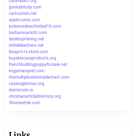
canimpact.org
goviralstudy.com
cartourism.net
apple-cores.com
pulserasdeactividad10.com
barbaracarlotti.com
desktopmining.net
inthebleachers.net
lexapro-rx-store.com
buyskincareproducts.org
frenchbulldogpuppyforsale.net
kogamasquid.com
themultiplicationtablechart.com
casinoglamour.org
dextercoin.io
christianarticledirectory.org
5homestyle.com
Links