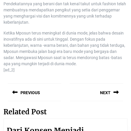
Pendekatannya yang berani dan tak kenal takut untuk fashion telah
membuatnya mendapatkan pengikut yang setia dari penggemar
yang menghargai visi dan komitmennya yang unik terhadap
keberlanjutan.
Ketika Mposun terus meningkat di dunia mode, jelas bahwa desain
inovatifnya ada di sini untuk tinggal. Dengan fokus pada
keberlanjutan, warna -warna berani, dan bahan yang tidak terduga,
Mposun membuka jalan bagi era baru mode yang bergaya dan
sadar. Mengawasi Mposun saat ia terus mendorong batas -batas
apa yang mungkin terjadi di dunia mode.
[ad_2]
Post
navigation
PREVIOUS
NEXT
Previous
Next
post:
post:
Related Post
Dari Konsep Menjadi