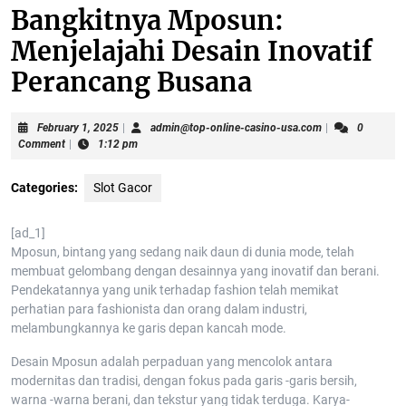
Bangkitnya Mposun:
Menjelajahi Desain Inovatif
Perancang Busana
February
admin@top-
February 1, 2025
|
admin@top-online-casino-usa.com
|
0
1,
online-
Comment
|
1:12 pm
2025
casino-
usa.com
Categories:
Slot Gacor
[ad_1]
Mposun, bintang yang sedang naik daun di dunia mode, telah
membuat gelombang dengan desainnya yang inovatif dan berani.
Pendekatannya yang unik terhadap fashion telah memikat
perhatian para fashionista dan orang dalam industri,
melambungkannya ke garis depan kancah mode.
Desain Mposun adalah perpaduan yang mencolok antara
modernitas dan tradisi, dengan fokus pada garis -garis bersih,
warna -warna berani, dan tekstur yang tidak terduga. Karya-