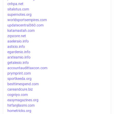
cnhpa.net
sitalotus.com
supernotes.org
worldsportsempires.com
updatecentral360.com
katamastah.com
zqscore.net
aseleraio.info
asticio.info
egardenio.info
arxteamio.info
getalexio.info
accountaudittaxcon.com
prymprint.com
sportkeeda.org
besttimespend.com
careandcure.biz
cogniyo.com
easymagazines.org
hirfanjilasmi.com
hometricks.org