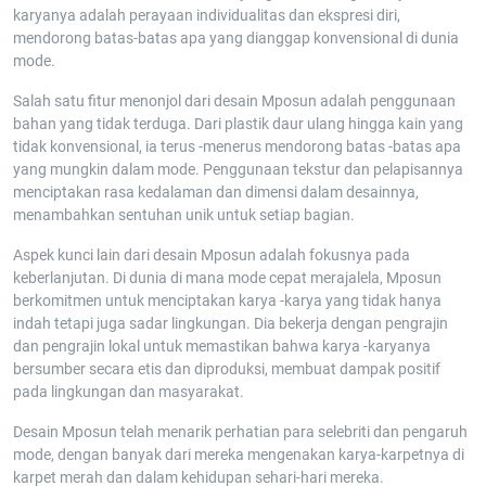
karyanya adalah perayaan individualitas dan ekspresi diri,
mendorong batas-batas apa yang dianggap konvensional di dunia
mode.
Salah satu fitur menonjol dari desain Mposun adalah penggunaan
bahan yang tidak terduga. Dari plastik daur ulang hingga kain yang
tidak konvensional, ia terus -menerus mendorong batas -batas apa
yang mungkin dalam mode. Penggunaan tekstur dan pelapisannya
menciptakan rasa kedalaman dan dimensi dalam desainnya,
menambahkan sentuhan unik untuk setiap bagian.
Aspek kunci lain dari desain Mposun adalah fokusnya pada
keberlanjutan. Di dunia di mana mode cepat merajalela, Mposun
berkomitmen untuk menciptakan karya -karya yang tidak hanya
indah tetapi juga sadar lingkungan. Dia bekerja dengan pengrajin
dan pengrajin lokal untuk memastikan bahwa karya -karyanya
bersumber secara etis dan diproduksi, membuat dampak positif
pada lingkungan dan masyarakat.
Desain Mposun telah menarik perhatian para selebriti dan pengaruh
mode, dengan banyak dari mereka mengenakan karya-karpetnya di
karpet merah dan dalam kehidupan sehari-hari mereka.