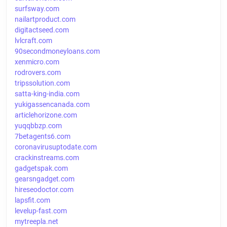
surfsway.com
nailartproduct.com
digitactseed.com
lvlcraft.com
90secondmoneyloans.com
xenmicro.com
rodrovers.com
tripssolution.com
satta-king-india.com
yukigassencanada.com
articlehorizone.com
yuqqbbzp.com
7betagents6.com
coronavirusuptodate.com
crackinstreams.com
gadgetspak.com
gearsngadget.com
hireseodoctor.com
lapsfit.com
levelup-fast.com
mytreepla.net